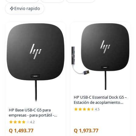
Envio rapido
HP USB-C Essential Dock G5 –
Estación de acoplamiento
multipuerto con USB-C,
4.5
HP Base USB-C G5 para
HDMI, DisplayPort, Ethernet
empresas - para portátil -
| Incluye base Dockztorm |
USB tipo C - 3 pantallas
4.2
DisplayPort,
compatibles - 4K, QHD, Full
Q 1,493.77
Q 1,973.77
HD - 4 puertos tipo A - 1 x
puertos RJ-45 -