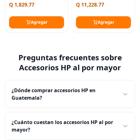
Q 1,829.77
Q 11,228.77
(512 GB SSD+1 TB Docking
Station Set), gráficos
Agregar
Agregar
Preguntas frecuentes sobre
Accesorios HP al por mayor
¿Dónde comprar accesorios HP en
Guatemala?
¿Cuánto cuestan los accesorios HP al por
mayor?