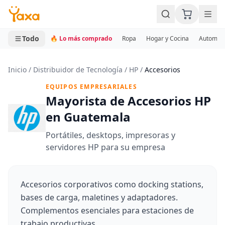
MINI CARRITO
0 productos
Todo
🔥 Lo más comprado
Ropa
Hogar y Cocina
Automotr
Inicio
/
Distribuidor de Tecnología
/
HP
/
Accesorios
EQUIPOS EMPRESARIALES
Mayorista de Accesorios HP
en Guatemala
Portátiles, desktops, impresoras y
servidores HP para su empresa
Accesorios corporativos como docking stations,
bases de carga, maletines y adaptadores.
Complementos esenciales para estaciones de
trabajo productivas.