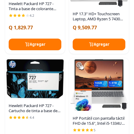
Hewlett Packard HP 727 -
Tinta a base de colorante
Cian - Original - Cartucho de
HP 17.3" HD+ Touchscreen
4.2
tinta
Laptop, AMD Ryzen 5 7430U,
8GB DDR4 RAM, 1.5TB
Q 1,829.77
Q 9,509.77
Storage (512GB SSD+1TB
Docking Station Set), AMD
Radeon Graphics, Full-Size
Agregar
Agregar
Hewlett Packard HP 727 -
Cartucho de tinta a base de
tinte negro fotográfico
4.4
HP Portátil con pantalla táctil
original
FHD de 15.6", Intel i5-1334U,
16 GB de RAM,
5
almacenamiento de 1.5 TB