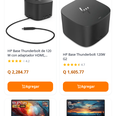
HP Base Thunderbolt de 120
HP Base Thunderbolt 120W
W con adaptador HDMI,
G2
estación de acoplamiento
4.2
universal USB-C, un cable,
4.7
múltiples conexiones, con
Q 2,284.77
Q 1,605.77
una sola conexión de
Agregar
Agregar