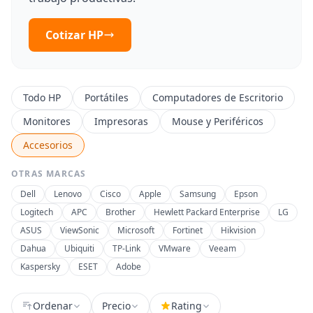
Cotizar HP
Todo HP
Portátiles
Computadores de Escritorio
Monitores
Impresoras
Mouse y Periféricos
Accesorios
OTRAS MARCAS
Dell
Lenovo
Cisco
Apple
Samsung
Epson
Logitech
APC
Brother
Hewlett Packard Enterprise
LG
ASUS
ViewSonic
Microsoft
Fortinet
Hikvision
Dahua
Ubiquiti
TP-Link
VMware
Veeam
Kaspersky
ESET
Adobe
Ordenar
Precio
Rating