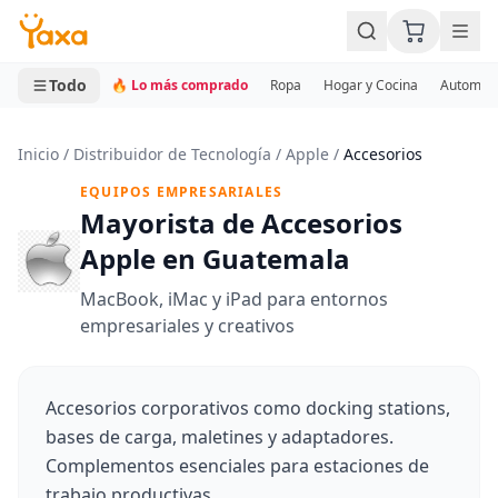
MINI CARRITO
0 productos
Todo
🔥 Lo más comprado
Ropa
Hogar y Cocina
Automotr
Inicio
/
Distribuidor de Tecnología
/
Apple
/
Accesorios
EQUIPOS EMPRESARIALES
Mayorista de Accesorios
Apple en Guatemala
MacBook, iMac y iPad para entornos
empresariales y creativos
Accesorios corporativos como docking stations,
bases de carga, maletines y adaptadores.
Complementos esenciales para estaciones de
trabajo productivas.