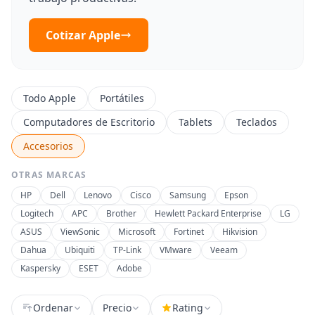
Cotizar Apple
Todo Apple
Portátiles
Computadores de Escritorio
Tablets
Teclados
Accesorios
OTRAS MARCAS
HP
Dell
Lenovo
Cisco
Samsung
Epson
Logitech
APC
Brother
Hewlett Packard Enterprise
LG
ASUS
ViewSonic
Microsoft
Fortinet
Hikvision
Dahua
Ubiquiti
TP-Link
VMware
Veeam
Kaspersky
ESET
Adobe
Ordenar
Precio
Rating