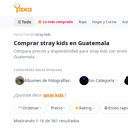
MINI CARRITO
0 productos
Todo
🔥 Lo más comprado
Ropa
Hogar y Cocina
Aut
Inicio
/
Tienda
/
stray kids
Comprar stray kids en Guatemala
Compara precios y disponibilidad para stray kids con envío
Guatemala.
CATEGORÍAS RELACIONADAS
Álbumes de Fotografías
Sin Categoría
80
79
¿Quisiste decir
spray kids
?
Ordenar
Precio
Rating
Envio rap
Mostrando 1-16 de 561 resultados