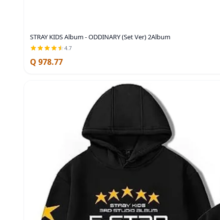
STRAY KIDS Album - ODDINARY (Set Ver) 2Album
4.7
Q 978.77