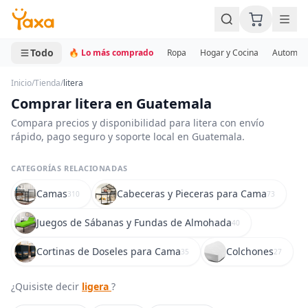
MINI CARRITO
0 productos
Todo
🔥 Lo más comprado
Ropa
Hogar y Cocina
Automotr
Inicio
/
Tienda
/
litera
Comprar litera en Guatemala
Compara precios y disponibilidad para litera con envío
rápido, pago seguro y soporte local en Guatemala.
CATEGORÍAS RELACIONADAS
Camas
Cabeceras y Pieceras para Cama
310
73
Juegos de Sábanas y Fundas de Almohada
40
Cortinas de Doseles para Cama
Colchones
35
27
¿Quisiste decir
ligera
?