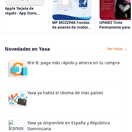
Apple Tarjeta de
regalo - App Store,
iTunes, iPhone, iPad,
AirPods, MacBook,
MP MOZZPAK Fundas
OPAWZ Tinte
accesorios y más
de asiento de inodoro
Permanente para
(eGift)
desechables (paquete
Cabello de Mascot
de 60) - XL Funda de
Tinte para Mascot
asiento de inodoro
Usado de Forma
desechable y lavable
Segura por Salone
Novedades en Yaxa
Ver todas →
para entrenamiento
Peluquería durant
una Década, Tinte
Seguro
Bre-B: paga más rápido y ahorra en tu compra
Yaxa ya habla el idioma de más países
Yaxa ya disponible en España y República
Dominicana