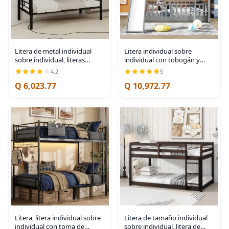
Litera de metal individual
Litera individual sobre
sobre individual, literas
individual con tobogán y
modernas con escalera y
escalera, litera para familia,
4.2
5
barandilla de longitud
niños, adolescentes, no
Q 6,023.77
Q 10,972.77
completa, litera resistente
necesita somier
para adolescentes,
Litera, litera individual sobre
Litera de tamaño individual
individual con toma de
sobre individual, litera de