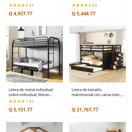
corriente y luces LED, color
piso con escalera, barandillas
4.3
4.4
negro | Heavy-Duty Safety
de seguridad, literas de
Q 4,927.77
Q 5,448.77
Metal Rails Ladder,Space-
madera para camas
Saving Design
individuales
Litera de metal individual
Litera de tamaño
sobre individual, literas
matrimonial con cama nido,
resistentes con 2 escaleras y
litera matrimonial sobre
4.2
barandilla de longitud
matrimonial con 4 cajones y
Q 5,151.77
Q 21,767.77
completa de 11.8 pulgadas,
escalera de almacenamiento,
litera que
litera de