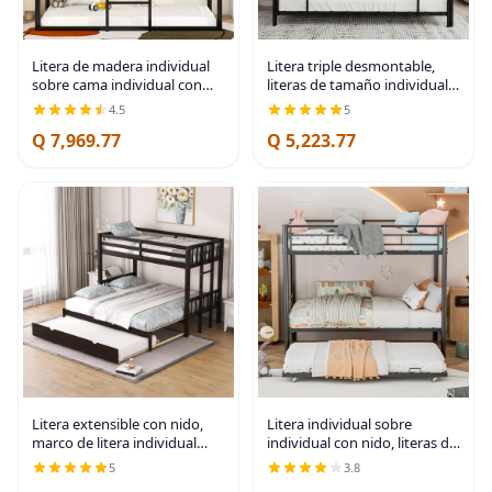
Litera de madera individual
Litera triple desmontable,
sobre cama individual con
literas de tamaño individual
tienda de campaña, litera con
sobre individual para niños,
4.5
5
escalera para niños (expreso)
adolescentes y adultos,
Q 7,969.77
Q 5,223.77
marco de litera de metal
resistente con
Litera extensible con nido,
Litera individual sobre
marco de litera individual
individual con nido, literas de
sobre doble, versión
metal resistente para niños,
5
3.8
mejorada, litera de madera
litera triple convertible 3 en 1