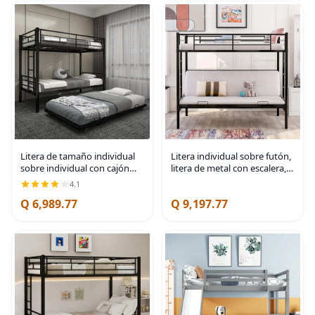
Litera de tamaño individual
Litera individual sobre futón,
sobre individual con cajón
litera de metal con escalera,
deslizante, estructura de
marco de litera de metal
4.1
litera resistente con escaleras
resistente con 2 escaleras
Q 6,989.77
Q 9,197.77
laterales, litera convertible
laterales, litera convertible,
con