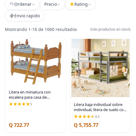
Ordenar
Precio
Rating
Envio rapido
Mostrando 1-16 de 1060 resultados
Solo productos en stock.
Litera en miniatura con
escalera para casa de
muñecas
5
Litera baja individual sobre
individual, litera de suelo con
escalera, litera individual con
4.5
barandillas completas, litera
Q 722.77
Q 5,755.77
de madera para jóvenes,