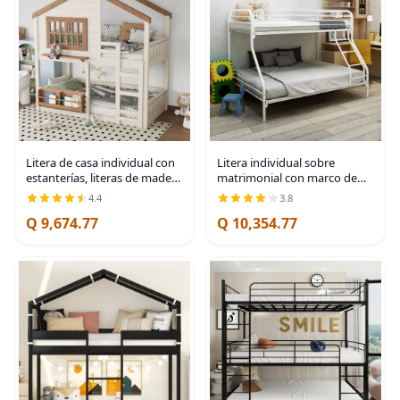
Litera de casa individual con
Litera individual sobre
estanterías, literas de madera
matrimonial con marco de
individual sobre cama
metal y escalera, color blanco
4.4
3.8
individual con ventanas,
Q 9,674.77
Q 10,354.77
litera baja al suelo para niños,
niñas,