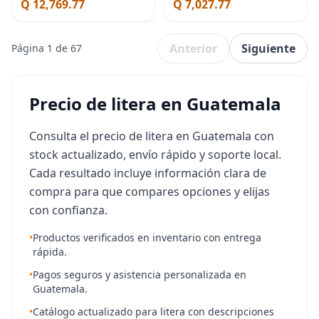
Q 12,769.77
Q 7,027.77
con nido, marco de litera
que se puede separar,
extraíble que puede
Anterior
Siguiente
Página 1 de 67
Precio de litera en Guatemala
Consulta el precio de litera en Guatemala con
stock actualizado, envío rápido y soporte local.
Cada resultado incluye información clara de
compra para que compares opciones y elijas
con confianza.
•
Productos verificados en inventario con entrega
rápida.
•
Pagos seguros y asistencia personalizada en
Guatemala.
•
Catálogo actualizado para litera con descripciones