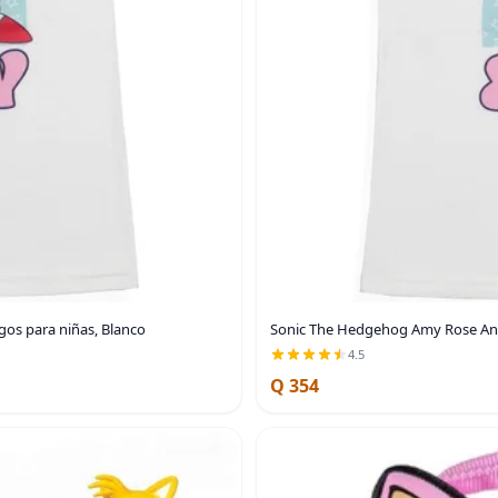
os para niñas, Blanco
Sonic The Hedgehog Amy Rose And 
4.5
Q 354