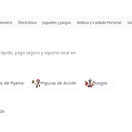
omotriz
Electrónica
Juguetes y Juegos
Belleza y Cuidado Personal
Sa
rápido, pago seguro y soporte local en
os de Pijama
Figuras de Acción
Juegos
3
2
2
ido