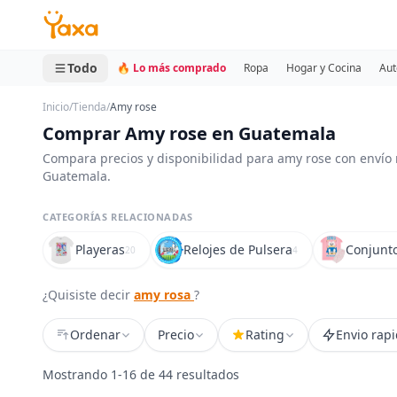
MINI CARRITO
0 productos
Todo
🔥 Lo más comprado
Ropa
Hogar y Cocina
Aut
Inicio
/
Tienda
/
Amy rose
Comprar Amy rose en Guatemala
Compara precios y disponibilidad para amy rose con envío 
Guatemala.
CATEGORÍAS RELACIONADAS
Playeras
Relojes de Pulsera
Conjunt
20
4
¿Quisiste decir
amy rosa
?
Ordenar
Precio
Rating
Envio rap
Mostrando 1-16 de 44 resultados