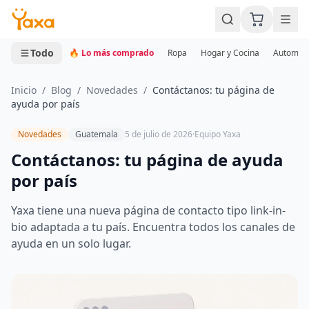
MINI CARRITO
0 productos
Todo
🔥 Lo más comprado
Ropa
Hogar y Cocina
Automotr
Inicio
/
Blog
/
Novedades
/
Contáctanos: tu página de
ayuda por país
Novedades
Guatemala
5 de julio de 2026
·
Equipo Yaxa
Contáctanos: tu página de ayuda
por país
Yaxa tiene una nueva página de contacto tipo link-in-
bio adaptada a tu país. Encuentra todos los canales de
ayuda en un solo lugar.