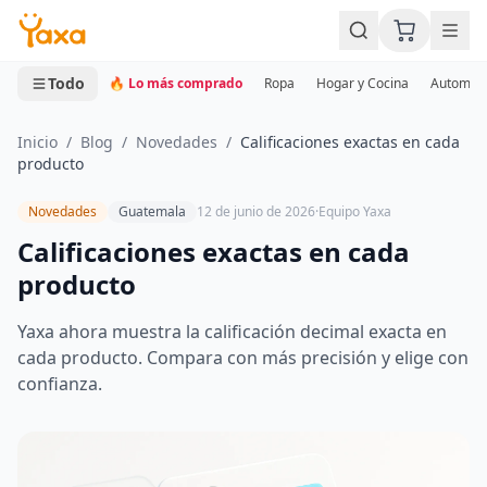
MINI CARRITO
0 productos
Todo
🔥 Lo más comprado
Ropa
Hogar y Cocina
Automotr
Inicio
/
Blog
/
Novedades
/
Calificaciones exactas en cada
producto
Novedades
Guatemala
12 de junio de 2026
·
Equipo Yaxa
Calificaciones exactas en cada
producto
Yaxa ahora muestra la calificación decimal exacta en
cada producto. Compara con más precisión y elige con
confianza.