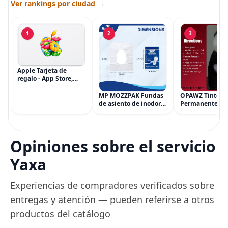
Ver rankings por ciudad →
1
2
3
Apple Tarjeta de
regalo - App Store,
iTunes, iPhone, iPad,
AirPods, MacBook,
MP MOZZPAK Fundas
OPAWZ Tinte
accesorios y más
de asiento de inodoro
Permanente pa
(eGift)
desechables (paquete
Cabello de Masc
de 60) - XL Funda de
Tinte para Masc
asiento de inodoro
Usado de Form
desechable y lavable
Segura por Sal
Opiniones sobre el servicio
para entrenamiento
Peluquería dur
una Década, Ti
Yaxa
Seguro
Experiencias de compradores verificados sobre
entregas y atención — pueden referirse a otros
productos del catálogo