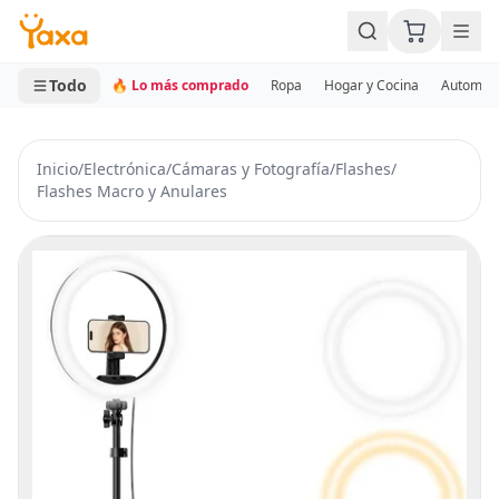
MINI CARRITO
0 productos
Todo
🔥 Lo más comprado
Ropa
Hogar y Cocina
Automotr
Inicio
/
Electrónica
/
Cámaras y Fotografía
/
Flashes
/
Flashes Macro y Anulares