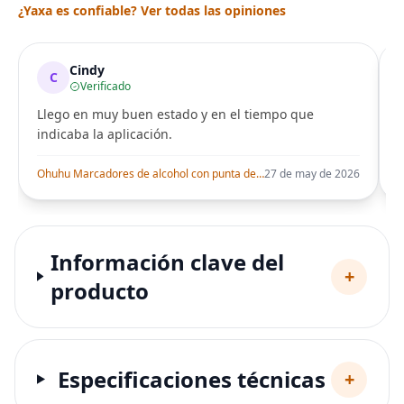
¿Yaxa es confiable? Ver todas las opiniones
Cindy
C
Verificado
Llego en muy buen estado y en el tiempo que
indicaba la aplicación.
i
Ohuhu Marcadores de alcohol con punta de pincel – Juego de marcadores artísticos de doble punta con certificación AP para artistas adultos
27 de may de 2026
Información clave del
+
producto
Especificaciones técnicas
+