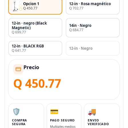
Opcion 1
12-in · Rosa magnético
Q 450.77
Q 702.77
12-in · negro (Black
14in · Negro
Magnetic)
Q 684.77
Q 699.77
12-in · BLACK RGB
12-in · Negro
Q 641.77
Precio
Q 450.77
🛡️
💳
🚚
COMPRA
PAGO SEGURO
ENVIO
SEGURA
VERIFICADO
Multiples medios