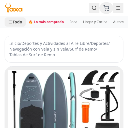
MINI CARRITO
0 productos
Todo
🔥 Lo más comprado
Ropa
Hogar y Cocina
Automotr
Inicio
/
Deportes y Actividades al Aire Libre
/
Deportes
/
Navegación con Vela y sin Vela
/
Surf de Remo
/
Tablas de Surf de Remo