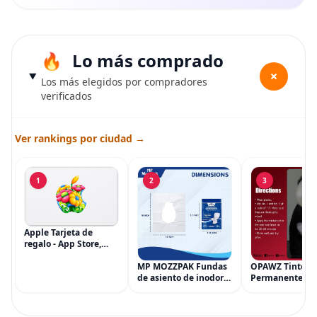
Lo más comprado
+
Los más elegidos por compradores
verificados
Ver rankings por ciudad →
1
2
3
Apple Tarjeta de
regalo - App Store,
iTunes, iPhone, iPad,
AirPods, MacBook,
MP MOZZPAK Fundas
OPAWZ Tinte
accesorios y más
de asiento de inodoro
Permanente pa
(eGift)
desechables (paquete
Cabello de Masc
de 60) - XL Funda de
Tinte para Masc
asiento de inodoro
Usado de Form