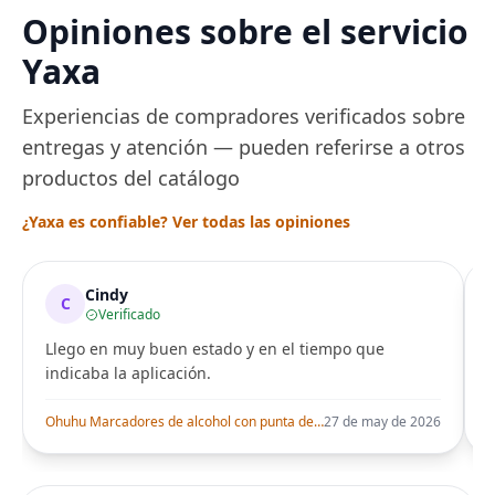
desechable y lavable
Segura por Sal
Opiniones sobre el servicio
para entrenamiento
Peluquería dur
una Década, Ti
Yaxa
Seguro
Experiencias de compradores verificados sobre
entregas y atención — pueden referirse a otros
productos del catálogo
¿Yaxa es confiable? Ver todas las opiniones
Cindy
C
Verificado
Llego en muy buen estado y en el tiempo que
indicaba la aplicación.
i
Ohuhu Marcadores de alcohol con punta de pincel – Juego de marcadores artísticos de doble punta con certificación AP para artistas adultos
27 de may de 2026