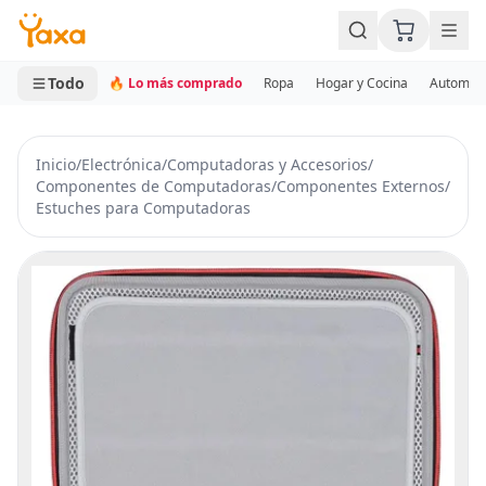
MINI CARRITO
0 productos
Todo
🔥 Lo más comprado
Ropa
Hogar y Cocina
Automotr
Inicio
/
Electrónica
/
Computadoras y Accesorios
/
Componentes de Computadoras
/
Componentes Externos
/
Estuches para Computadoras