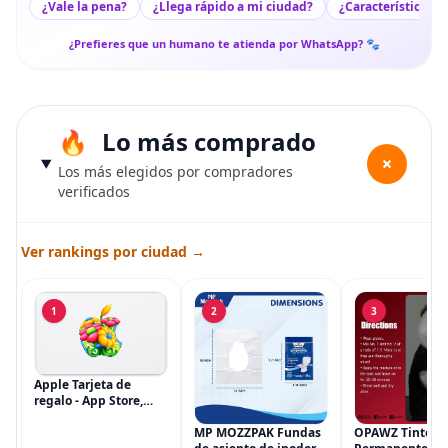
¿Vale la pena?
¿Llega rápido a mi ciudad?
¿Características c
¿Prefieres que un humano te atienda por WhatsApp? 🐾
Lo más comprado
+
Los más elegidos por compradores
verificados
Ver rankings por ciudad →
1
2
3
Apple Tarjeta de
regalo - App Store,
iTunes, iPhone, iPad,
AirPods, MacBook,
MP MOZZPAK Fundas
OPAWZ Tinte