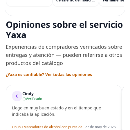
accesorios y más
de asiento de inodoro
Permanente pa
(eGift)
desechables (paquete
Cabello de Masc
de 60) - XL Funda de
Tinte para Masc
asiento de inodoro
Usado de Form
desechable y lavable
Segura por Sal
Opiniones sobre el servicio
para entrenamiento
Peluquería dur
una Década, Ti
Yaxa
Seguro
Experiencias de compradores verificados sobre
entregas y atención — pueden referirse a otros
productos del catálogo
¿Yaxa es confiable? Ver todas las opiniones
Cindy
C
Verificado
Llego en muy buen estado y en el tiempo que
indicaba la aplicación.
i
Ohuhu Marcadores de alcohol con punta de pincel – Juego de marcadores artísticos de doble punta con certificación AP para artistas adultos
27 de may de 2026