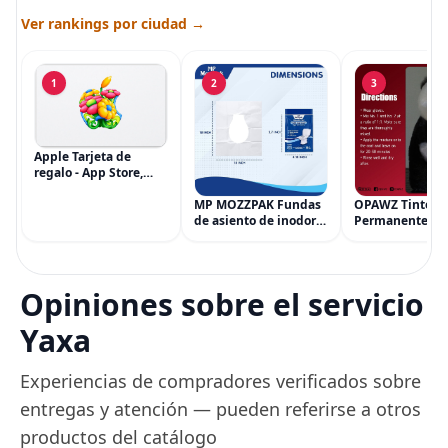
Ver rankings por ciudad →
1
2
3
Apple Tarjeta de
regalo - App Store,
iTunes, iPhone, iPad,
AirPods, MacBook,
MP MOZZPAK Fundas
OPAWZ Tinte
accesorios y más
de asiento de inodoro
Permanente pa
(eGift)
desechables (paquete
Cabello de Masc
de 60) - XL Funda de
Tinte para Masc
asiento de inodoro
Usado de Form
desechable y lavable
Segura por Sal
Opiniones sobre el servicio
para entrenamiento
Peluquería dur
una Década, Ti
Yaxa
Seguro
Experiencias de compradores verificados sobre
entregas y atención — pueden referirse a otros
productos del catálogo