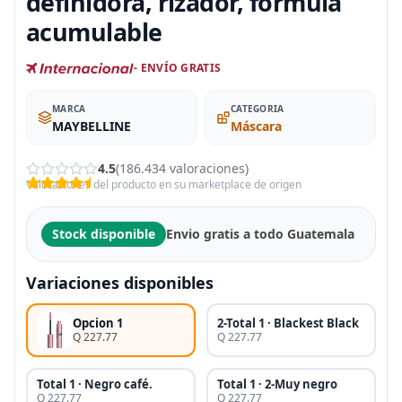
definidora, rizador, fórmula
acumulable
- ENVÍO GRATIS
MARCA
CATEGORIA
MAYBELLINE
Máscara
4.5
(186.434 valoraciones)
Valoraciones del producto en su marketplace de origen
Stock disponible
Envio gratis a todo Guatemala
Variaciones disponibles
Opcion 1
2-Total 1 · Blackest Black
Q 227.77
Q 227.77
Total 1 · Negro café.
Total 1 · 2-Muy negro
Q 227.77
Q 227.77