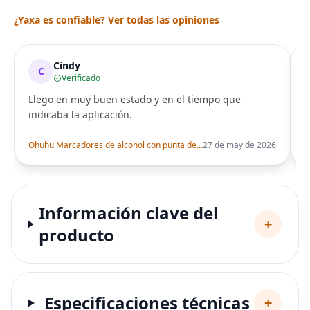
¿Yaxa es confiable? Ver todas las opiniones
Cindy
C
Verificado
Llego en muy buen estado y en el tiempo que
indicaba la aplicación.
i
Ohuhu Marcadores de alcohol con punta de pincel – Juego de marcadores artísticos de doble punta con certificación AP para artistas adultos
27 de may de 2026
Información clave del
+
producto
Especificaciones técnicas
+