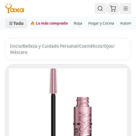
MINI CARRITO
0 productos
Todo
🔥 Lo más comprado
Ropa
Hogar y Cocina
Automotr
Inicio
/
Belleza y Cuidado Personal
/
Cosméticos
/
Ojos
/
Máscara