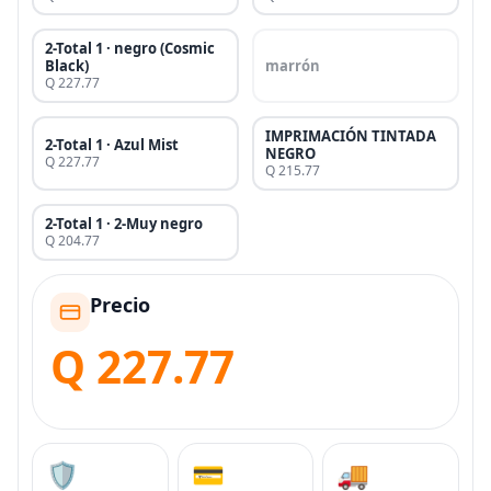
2-Total 1 · negro (Cosmic
Black)
marrón
Q 227.77
IMPRIMACIÓN TINTADA
2-Total 1 · Azul Mist
NEGRO
Q 227.77
Q 215.77
2-Total 1 · 2-Muy negro
Q 204.77
Precio
Q 227.77
🛡️
💳
🚚