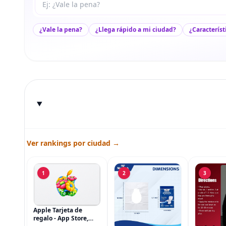
¿Vale la pena?
¿Llega rápido a mi ciudad?
¿Característ
Ver rankings por ciudad →
1
2
3
Apple Tarjeta de
regalo - App Store,