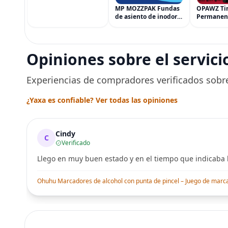
iTunes, iPhone, iPad,
AirPods, MacBook,
MP MOZZPAK Fundas
OPAWZ Ti
accesorios y más
de asiento de inodoro
Permanen
(eGift)
desechables (paquete
Cabello d
de 60) - XL Funda de
Tinte par
asiento de inodoro
Usado de 
desechable y lavable
Segura po
Opiniones sobre el servici
para entrenamiento
Peluquerí
una Décad
Seguro
Experiencias de compradores verificados sobre
¿Yaxa es confiable? Ver todas las opiniones
Cindy
C
Verificado
Llego en muy buen estado y en el tiempo que indicaba l
Ohuhu Marcadores de alcohol con punta de pincel – Juego de marcado