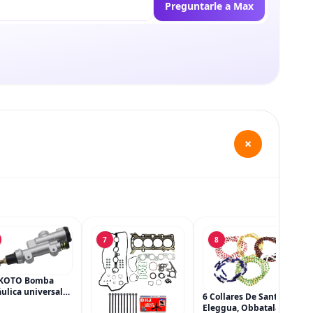
Preguntarle a Max
+
7
8
KOTO Bomba
ulica universal
6 Collares De Santeria,
ilindro principal,
Eleggua, Obbatala,