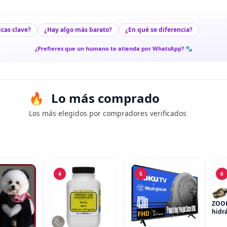
icas clave?
¿Hay algo más barato?
¿En qué se diferencia?
¿Prefieres que un humano te atienda por WhatsApp? 🐾
Lo más comprado
Los más elegidos por compradores verificados
4
5
6
ZOO
hidrá
del c