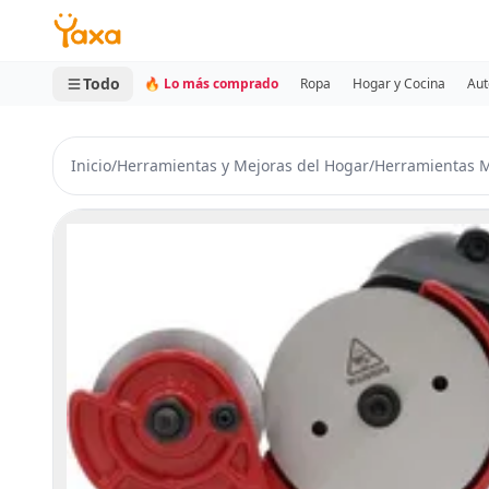
MINI CARRITO
0 productos
Todo
🔥 Lo más comprado
Ropa
Hogar y Cocina
Aut
Inicio
/
Herramientas y Mejoras del Hogar
/
Herramientas M