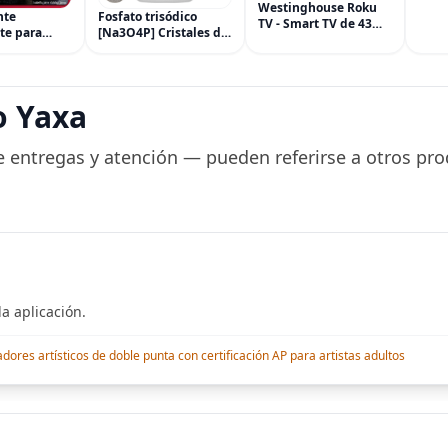
cilin
Westinghouse Roku
nte
Fosfato trisódico
freno
TV - Smart TV de 43
te para
[Na3O4P] Cristales de
Hond
pulgadas, televisor
e Mascota,
grado ACS 99.9% de 8
450R
FHD 1080P con
a Mascotas
onzas en una botella
conectividad Wi-Fi y
Forma
ahorradora de espacio
aplicación móvil,
r Salones de
pantalla plana,
o Yaxa
a durante
Bluetooth, compatible
a, Tinte
 entregas y atención — pueden referirse a otros pro
a aplicación.
res artísticos de doble punta con certificación AP para artistas adultos