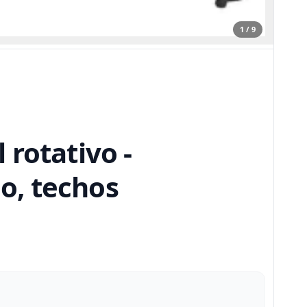
1 / 9
rotativo -
lo, techos