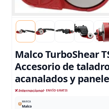
Malco TurboShear TS
Accesorio de taladro
acanalados y panele
- ENVÍO GRATIS
MARCA
Malco