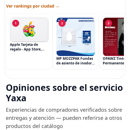
Ver rankings por ciudad →
1
2
3
Apple Tarjeta de
regalo - App Store,
iTunes, iPhone, iPad,
AirPods, MacBook,
MP MOZZPAK Fundas
OPAWZ Tinte
accesorios y más
de asiento de inodoro
Permanente pa
(eGift)
desechables (paquete
Cabello de Masc
de 60) - XL Funda de
Tinte para Masc
asiento de inodoro
Usado de Form
desechable y lavable
Segura por Sal
Opiniones sobre el servicio
para entrenamiento
Peluquería dur
una Década, Ti
Yaxa
Seguro
Experiencias de compradores verificados sobre
entregas y atención — pueden referirse a otros
productos del catálogo