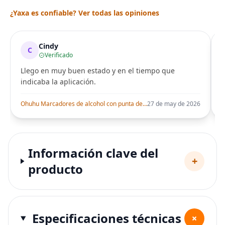
¿Yaxa es confiable? Ver todas las opiniones
Cindy
C
Verificado
Llego en muy buen estado y en el tiempo que
indicaba la aplicación.
i
Ohuhu Marcadores de alcohol con punta de pincel – Juego de marcadores artísticos de doble punta con certificación AP para artistas adultos
27 de may de 2026
Información clave del
+
producto
Especificaciones técnicas
+