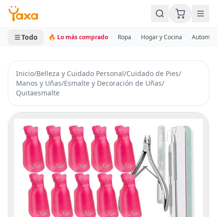
MINI CARRITO
0 productos
Todo
🔥 Lo más comprado
Ropa
Hogar y Cocina
Automotr
Inicio
/
Belleza y Cuidado Personal
/
Cuidado de Pies
/
Manos y Uñas
/
Esmalte y Decoración de Uñas
/
Quitaesmalte