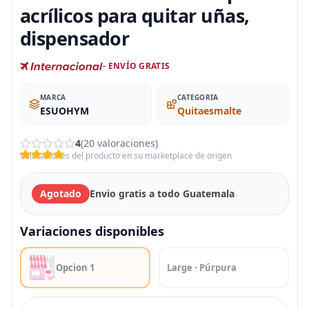
acrílicos para quitar uñas,
dispensador
- ENVÍO GRATIS
MARCA
CATEGORIA
ESUOHYM
Quitaesmalte
4
(20 valoraciones)
Valoraciones del producto en su marketplace de origen
Agotado
Envio gratis a todo Guatemala
Variaciones disponibles
Opcion 1
Large · Púrpura