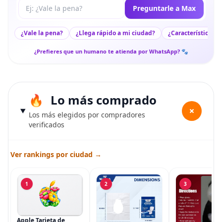
Tu pregunta a Max
Preguntarle a Max
¿Vale la pena?
¿Llega rápido a mi ciudad?
¿Características c
¿Prefieres que un humano te atienda por WhatsApp? 🐾
Lo más comprado
+
Los más elegidos por compradores
verificados
Ver rankings por ciudad →
1
2
3
Apple Tarjeta de