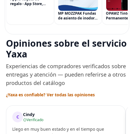
regalo - App Store,
iTunes, iPhone, iPad,
AirPods, MacBook,
MP MOZZPAK Fundas
OPAWZ Tinte
accesorios y más
de asiento de inodoro
Permanente pa
(eGift)
desechables (paquete
Cabello de Masc
de 60) - XL Funda de
Tinte para Masc
asiento de inodoro
Usado de Form
desechable y lavable
Segura por Sal
Opiniones sobre el servicio
para entrenamiento
Peluquería dur
una Década, Ti
Yaxa
Seguro
Experiencias de compradores verificados sobre
entregas y atención — pueden referirse a otros
productos del catálogo
¿Yaxa es confiable? Ver todas las opiniones
Cindy
C
Verificado
Llego en muy buen estado y en el tiempo que