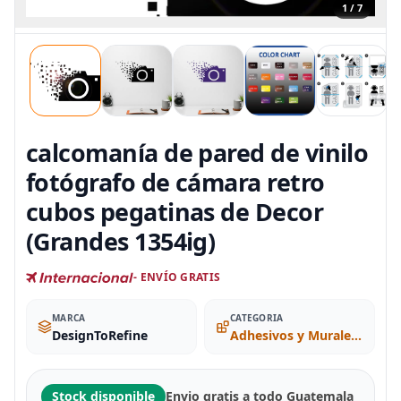
1 / 7
calcomanía de pared de vinilo
fotógrafo de cámara retro
cubos pegatinas de Decor
(Grandes 1354ig)
- ENVÍO GRATIS
MARCA
CATEGORIA
DesignToRefine
Adhesivos y Murales para Pared
Stock disponible
Envio gratis a todo Guatemala