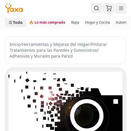
MINI CARRITO
0 productos
Todo
🔥 Lo más comprado
Ropa
Hogar y Cocina
Automotr
Inicio
/
Herramientas y Mejoras del Hogar
/
Pintura
/
Tratamientos para las Paredes y Suministros
/
Adhesivos y Murales para Pared