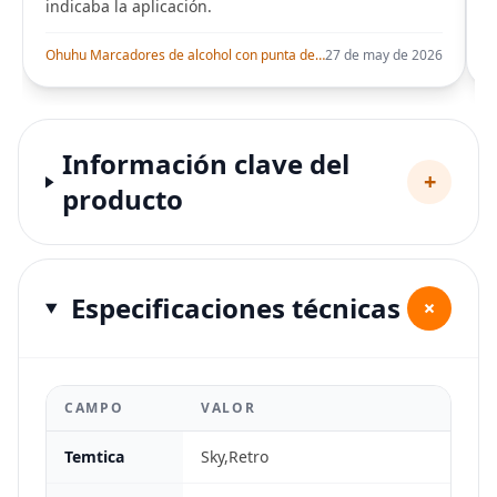
indicaba la aplicación.
i
Ohuhu Marcadores de alcohol con punta de pincel – Juego de marcadores artísticos de doble punta con certificación AP para artistas adultos
27 de may de 2026
Información clave del
+
producto
Especificaciones técnicas
+
CAMPO
VALOR
Temtica
Sky,Retro