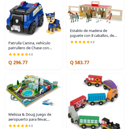
Establo de madera de
juguete con 8 caballos, de
Melissa & Doug
4.8
Patrulla Canina, vehículo
patrullero de Chase con
figura coleccionable, para
4.8
niños a partir de 3 años
Q 296.77
Q 583.77
Melissa & Doug Juego de
aeropuerto para llevar,
vehículos, pistas
4.8