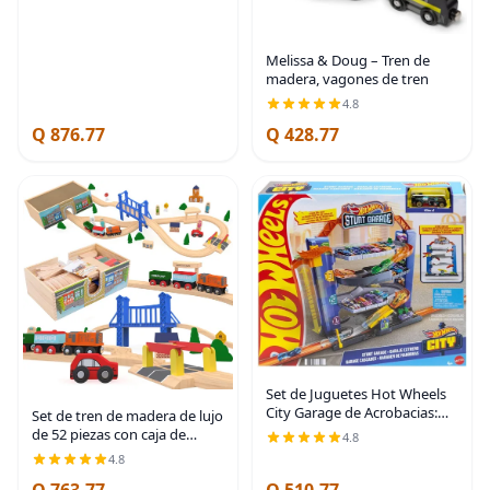
incorporadas para niños y
niñas de 3 años en adelante -
Certificado FSC
Melissa & Doug – Tren de
madera, vagones de tren
4.8
Q 876.77
Q 428.77
Set de Juguetes Hot Wheels
City Garage de Acrobacias:
Set de tren de madera de lujo
Idea de Regalo para Edades
de 52 piezas con caja de
4.8
de 3 a 8 Años, El Ascensor a
regalo y almacenamiento,
4.8
Niveles Superiores se
túnel, 9 diseños, trenes
Conecta a Otros
Q 763.77
Q 510.77
magnéticos, juguetes STEM