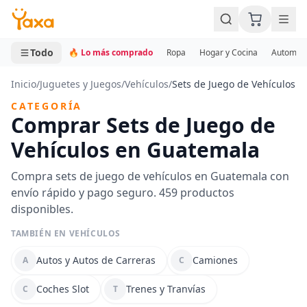
MINI CARRITO
0 productos
Todo
🔥 Lo más comprado
Ropa
Hogar y Cocina
Automotr
Inicio
/
Juguetes y Juegos
/
Vehículos
/
Sets de Juego de Vehículos
CATEGORÍA
Comprar Sets de Juego de
Vehículos en Guatemala
Compra sets de juego de vehículos en Guatemala con
envío rápido y pago seguro. 459 productos
disponibles.
TAMBIÉN EN VEHÍCULOS
Autos y Autos de Carreras
Camiones
A
C
Coches Slot
Trenes y Tranvías
C
T