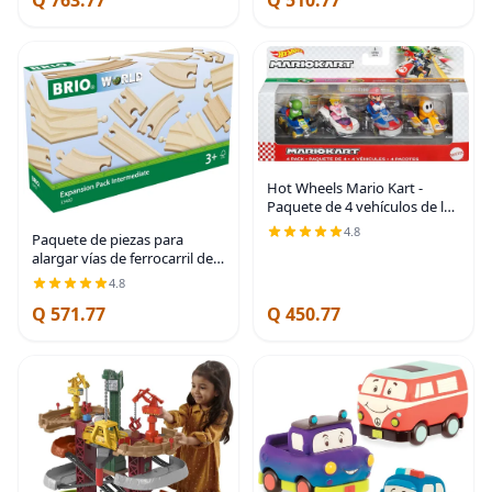
Montessori para
Hot Wheels Mario Kart -
Paquete de 4 vehículos de los
personajes favoritos de los
4.8
Paquete de piezas para
fans que incluye 1 modelo
alargar vías de ferrocarril de
exclusivo, regalo
juguete, de BRIO
coleccionable para
4.8
Q 571.77
Q 450.77