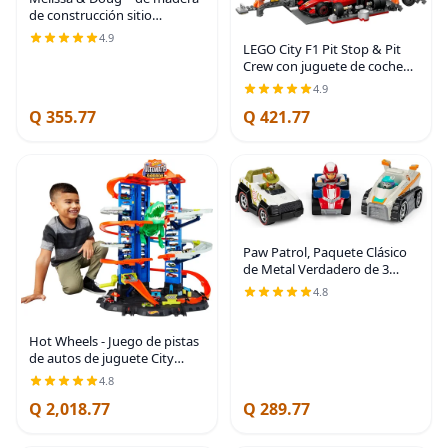
de construcción sitio
Vehículos con bandeja de
4.9
almacenamiento de madera
LEGO City F1 Pit Stop & Pit
(8 Pcs)
Crew con juguete de coche
Ferrari – Modelo de coche de
4.9
carreras de juguete de
Q 355.77
Q 421.77
construcción para niños,
niños y niñas, a
Paw Patrol, Paquete Clásico
de Metal Verdadero de 3
vehículos coleccionables
4.8
fundidos a presión, escala
1:55
Hot Wheels - Juego de pistas
de autos de juguete City
Ultimate Garage Moving T-
4.8
Rex Dinosaur, 100+
Q 2,018.77
Q 289.77
almacenamiento de
vehículos a escala 1:64, 3 pies