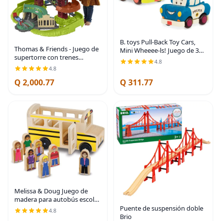
B. toys Pull-Back Toy Cars,
Thomas & Friends - Juego de
Mini Wheeee-ls! Juego de 3
supertorre con trenes
vehículos, Vehículos | Set of 3
4.8
motorizados, grúas y pistas
mini vehicles includes a truck,
4.8
para niños de preescolar, a
camper van, and police car;
Q 2,000.77
Q 311.77
partir de 3 años | Juego de
varios niveles
Melissa & Doug Juego de
madera para autobús escolar
con 7 figuras de juego
Puente de suspensión doble
4.8
Brio