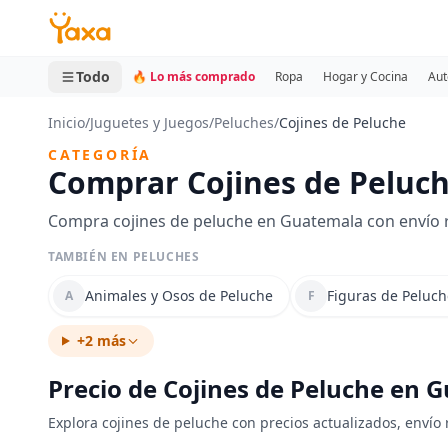
MINI CARRITO
0 productos
Todo
🔥 Lo más comprado
Ropa
Hogar y Cocina
Aut
Inicio
/
Juguetes y Juegos
/
Peluches
/
Cojines de Peluche
CATEGORÍA
Comprar Cojines de Peluc
Compra cojines de peluche en Guatemala con envío r
TAMBIÉN EN PELUCHES
Animales y Osos de Peluche
Figuras de Peluch
A
F
+2 más
Precio de Cojines de Peluche en 
Explora cojines de peluche con precios actualizados, envío