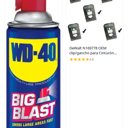
DeWalt N169778 OEM
clip/gancho para Cinturón
para 20V Max DCD980
4.8
DCD985 DCD980L2 DCD985L2
(5 unidades)