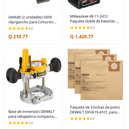
Milwaukee 48-11-2412
DeWalt (2 unidades) OEM
Paquete doble de baterías de
clip/gancho para Cinturón
iones de litio de 12 V de
para 20V Max DCD980
4.8
4.8
capacidad extendida de 3.0
DCD985 DCD980L2 DCD985L2
amperios por hora
Q 210.77
Q 1,420.77
# N169778-2pk
Paquete de 3 bolsas de polvo
Base de inmersión DEWALT
DEWALT DXVA19-4101, para
para rebajadora compacta,
aspiradora húmeda/seca de
4.8
varillas de acero para un
6-10 galones, bolsas de
4.8
trazo de inmersión suave
aspiradora DEWALT