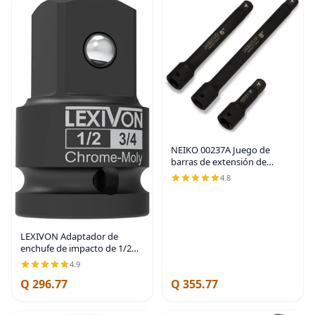
NEIKO 00237A Juego de
barras de extensión de
impacto de 1/2 pulgada,
4.8
fabricadas con acero CrV,
tamaños de 3 pulgadas, 6
pulgadas y 8 pulgadas, juego
LEXIVON Adaptador de
enchufe de impacto de 1/2
pulgada, 1/2" hembra x 3/4"
4.9
macho aumentador | acero
Q 296.77
Q 355.77
de aleación cromo-
molibdeno = Calificación de