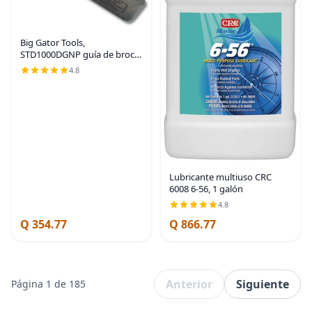
Big Gator Tools,
STD1000DGNP guía de broca
| Acero fabricado en Estados
4.8
Unidos
Lubricante multiuso CRC
6008 6-56, 1 galón
4.8
Q 354.77
Q 866.77
Anterior
Siguiente
Página 1 de 185