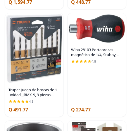
Q 1,594.77
Q 448.77
(DNP612)
compatibles con DXV06P
Wiha 28103 Portabrocas
magnético de 1/4, Stubby,
57mm
4.8
Truper Juego de brocas de 1
unidad, JBMX-9, 9 piezas
surtidas
4.8
Q 491.77
Q 274.77