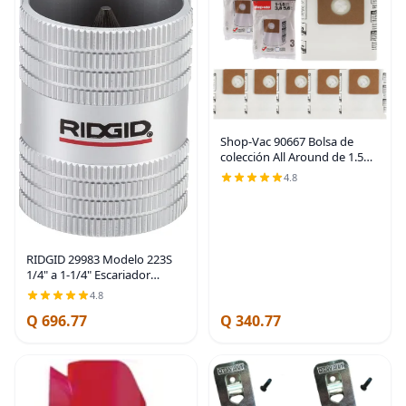
Shop-Vac 90667 Bolsa de
colección All Around de 1.5
galones, paquete de 6
4.8
RIDGID 29983 Modelo 223S
1/4" a 1-1/4" Escariador
interior/exterior de cobre y
4.8
acero inoxidable para tubos y
Q 696.77
Q 340.77
tuberías, pequeño (Paquete
de 12)