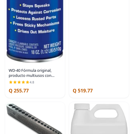
WD-40 Fórmula original,
producto multiusos con
spray Big-Blast, 18 onzas
4.8
Q 255.77
Q 519.77