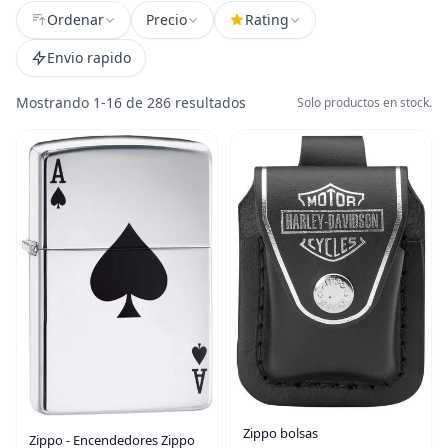
Ordenar
Precio
Rating
Envio rapido
Mostrando 1-16 de 286 resultados
Solo productos en stock.
Zippo bolsas
Zippo - Encendedores Zippo