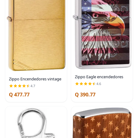
Zippo Eagle encendedores
Zippo Encendedores vintage
4.6
4.7
Q 477.77
Q 390.77