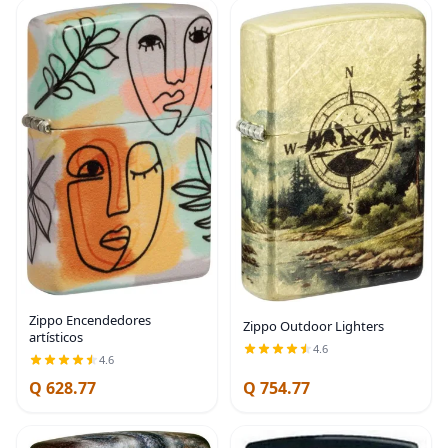
Zippo Encendedores
Zippo Outdoor Lighters
artísticos
4.6
4.6
Q 628.77
Q 754.77