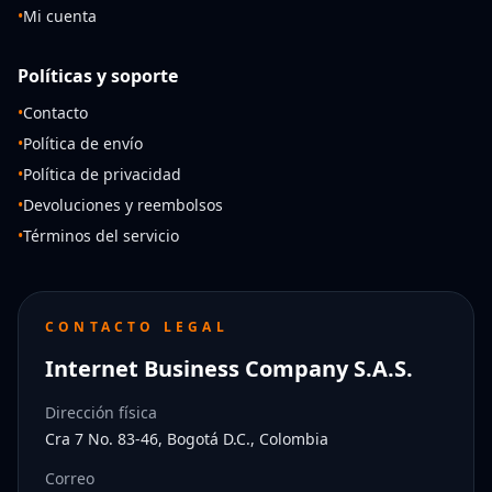
•
Mi cuenta
Políticas y soporte
•
Contacto
•
Política de envío
•
Política de privacidad
•
Devoluciones y reembolsos
•
Términos del servicio
CONTACTO LEGAL
Internet Business Company S.A.S.
Dirección física
Cra 7 No. 83-46, Bogotá D.C., Colombia
Correo