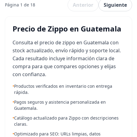
Anterior
Siguiente
Página 1 de 18
Precio de Zippo en Guatemala
Consulta el precio de zippo en Guatemala con
stock actualizado, envío rápido y soporte local.
Cada resultado incluye información clara de
compra para que compares opciones y elijas
con confianza.
•
Productos verificados en inventario con entrega
rápida.
•
Pagos seguros y asistencia personalizada en
Guatemala.
•
Catálogo actualizado para Zippo con descripciones
claras.
•
Optimizado para SEO: URLs limpias, datos