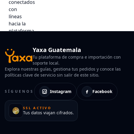
Yaxa Guatemala
Tu plataforma de compra e importación con
soporte local.
Explora nuestras guías, gestiona tus pedidos y conoce las
políticas clave de servicio sin salir de este sitio.
Instagram
Facebook
SÍGUENOS
SSL ACTIVO
Tus datos viajan cifrados.