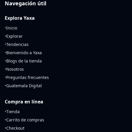
Navegación útil
Explora Yaxa
•
Inicio
•
Explorar
•
Tendencias
•
Bienvenido a Yaxa
•
Blogs de la tienda
•
Nosotros
•
Preguntas frecuentes
•
Guatemala Digital
Compra en línea
•
Tienda
•
Carrito de compras
•
Checkout