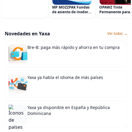
iTunes, iPhone, iPad,
AirPods, MacBook,
MP MOZZPAK Fundas
OPAWZ Tinte
accesorios y más
de asiento de inodoro
Permanente para
(eGift)
desechables (paquete
Cabello de Mascot
de 60) - XL Funda de
Tinte para Mascot
asiento de inodoro
Usado de Forma
desechable y lavable
Segura por Salone
Novedades en Yaxa
Ver todas →
para entrenamiento
Peluquería durant
una Década, Tinte
Seguro
Bre-B: paga más rápido y ahorra en tu compra
Yaxa ya habla el idioma de más países
Yaxa ya disponible en España y República
Dominicana