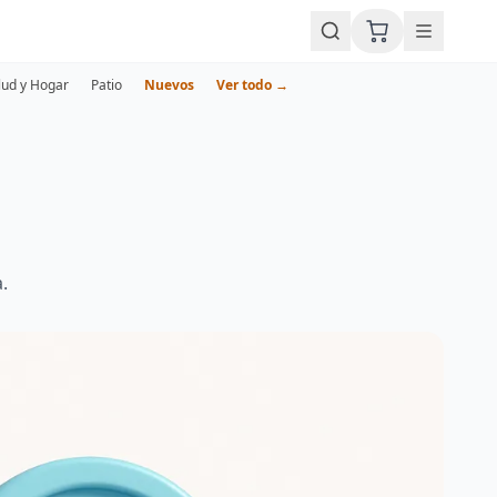
lud y Hogar
Patio
Nuevos
Ver todo →
.