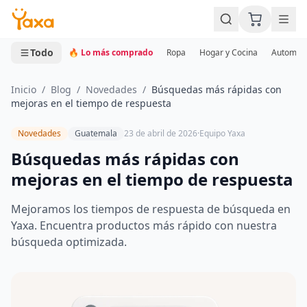
MINI CARRITO
0 productos
Todo
🔥 Lo más comprado
Ropa
Hogar y Cocina
Automotr
Inicio
/
Blog
/
Novedades
/
Búsquedas más rápidas con
mejoras en el tiempo de respuesta
Novedades
Guatemala
23 de abril de 2026
·
Equipo Yaxa
Búsquedas más rápidas con
mejoras en el tiempo de respuesta
Mejoramos los tiempos de respuesta de búsqueda en
Yaxa. Encuentra productos más rápido con nuestra
búsqueda optimizada.