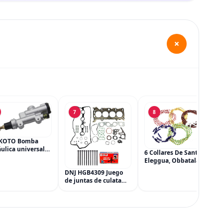
+
7
8
KOTO Bomba
ulica universal
6 Collares De Santeria,
ilindro principal,
Eleggua, Obbatala,
dro maestro del
Shango, Yemaya,
DNJ HGB4309 Juego
 trasero para
Oshun Y Orula, Ifa,
de juntas de culata
a CRF 250R 250X
Religión Yoruba, Afro-
con kit de pernos de
Cubana
culata para Mazda 3
CX-3 CX-5 2.0L L4 16V
DOHC 1998cc 2012-
2021