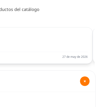
ductos del catálogo
C
Llego
27 de may de 2026
+