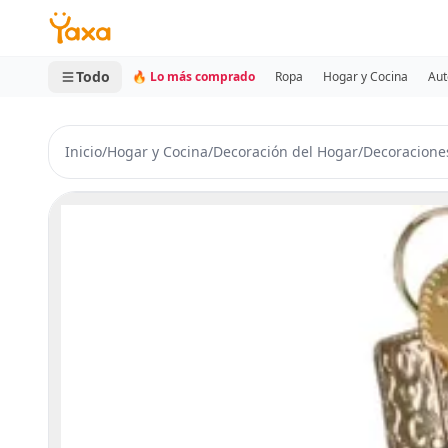
MINI CARRITO
0 productos
Todo
🔥 Lo más comprado
Ropa
Hogar y Cocina
Aut
Inicio
/
Hogar y Cocina
/
Decoración del Hogar
/
Decoracione