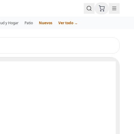
lud y Hogar
Patio
Nuevos
Ver todo →