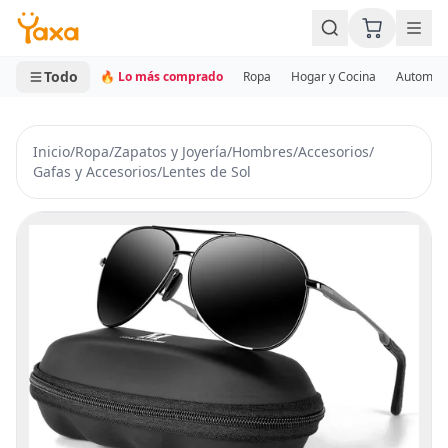
MINI CARRITO
0 productos
Todo
🔥 Lo más comprado
Ropa
Hogar y Cocina
Automotr
Inicio
/
Ropa
/
Zapatos y Joyería
/
Hombres
/
Accesorios
/
Gafas y Accesorios
/
Lentes de Sol