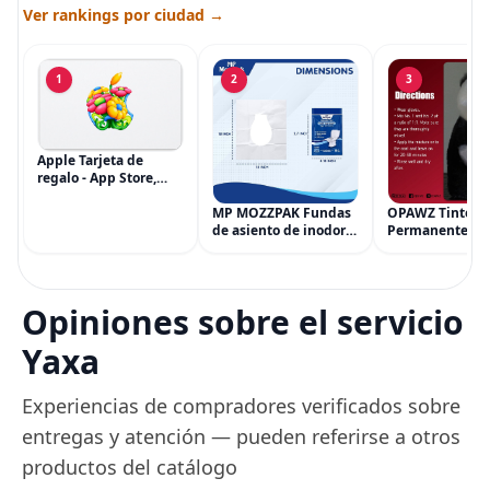
Ver rankings por ciudad →
1
2
3
Apple Tarjeta de
regalo - App Store,
iTunes, iPhone, iPad,
AirPods, MacBook,
MP MOZZPAK Fundas
OPAWZ Tinte
accesorios y más
de asiento de inodoro
Permanente pa
(eGift)
desechables (paquete
Cabello de Masc
de 60) - XL Funda de
Tinte para Masc
asiento de inodoro
Usado de Form
desechable y lavable
Segura por Sal
Opiniones sobre el servicio
para entrenamiento
Peluquería dur
una Década, Ti
Yaxa
Seguro
Experiencias de compradores verificados sobre
entregas y atención — pueden referirse a otros
productos del catálogo