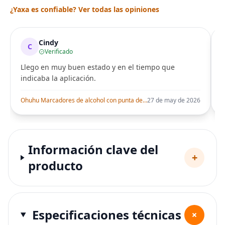
¿Yaxa es confiable? Ver todas las opiniones
Cindy
C
Verificado
Llego en muy buen estado y en el tiempo que
indicaba la aplicación.
i
Ohuhu Marcadores de alcohol con punta de pincel – Juego de marcadores artísticos de doble punta con certificación AP para artistas adultos
27 de may de 2026
Información clave del
+
producto
Especificaciones técnicas
+