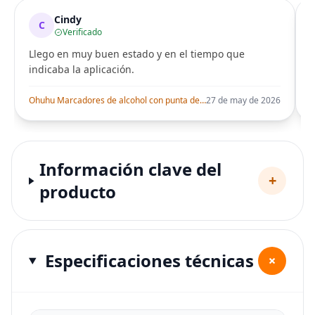
Cindy
C
Verificado
Llego en muy buen estado y en el tiempo que
indicaba la aplicación.
i
Ohuhu Marcadores de alcohol con punta de pincel – Juego de marcadores artísticos de doble punta con certificación AP para artistas adultos
27 de may de 2026
Información clave del
+
producto
Especificaciones técnicas
+