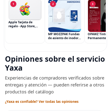
1
2
3
Apple Tarjeta de
regalo - App Store,
iTunes, iPhone, iPad,
AirPods, MacBook,
MP MOZZPAK Fundas
OPAWZ Tinte
accesorios y más
de asiento de inodoro
Permanente pa
(eGift)
desechables (paquete
Cabello de Masc
de 60) - XL Funda de
Tinte para Masc
asiento de inodoro
Usado de Form
desechable y lavable
Segura por Sal
Opiniones sobre el servicio
para entrenamiento
Peluquería dur
una Década, Ti
Yaxa
Seguro
Experiencias de compradores verificados sobre
entregas y atención — pueden referirse a otros
productos del catálogo
¿Yaxa es confiable? Ver todas las opiniones