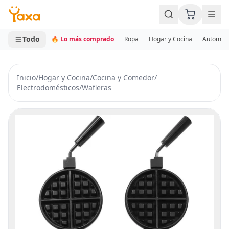
MINI CARRITO
0 productos
Todo
🔥 Lo más comprado
Ropa
Hogar y Cocina
Automotr
Inicio
/
Hogar y Cocina
/
Cocina y Comedor
/
Electrodomésticos
/
Wafleras