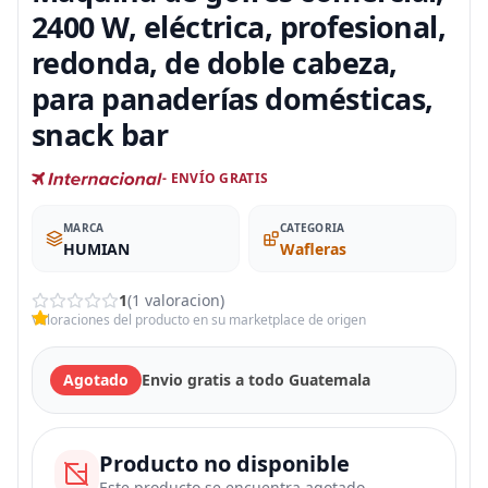
2400 W, eléctrica, profesional,
redonda, de doble cabeza,
para panaderías domésticas,
snack bar
- ENVÍO GRATIS
MARCA
CATEGORIA
HUMIAN
Wafleras
1
(1 valoracion)
Valoraciones del producto en su marketplace de origen
Agotado
Envio gratis a todo Guatemala
Producto no disponible
Este producto se encuentra agotado