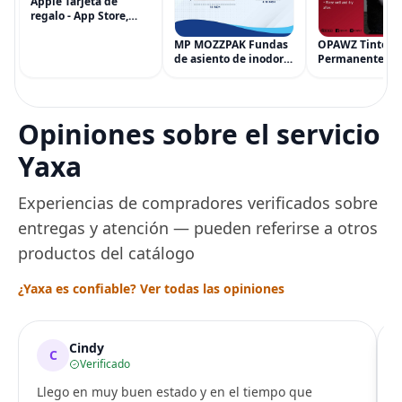
Apple Tarjeta de
regalo - App Store,
iTunes, iPhone, iPad,
AirPods, MacBook,
MP MOZZPAK Fundas
OPAWZ Tinte
accesorios y más
de asiento de inodoro
Permanente pa
(eGift)
desechables (paquete
Cabello de Masc
de 60) - XL Funda de
Tinte para Masc
asiento de inodoro
Usado de Form
desechable y lavable
Segura por Sal
Opiniones sobre el servicio
para entrenamiento
Peluquería dur
una Década, Ti
Yaxa
Seguro
Experiencias de compradores verificados sobre
entregas y atención — pueden referirse a otros
productos del catálogo
¿Yaxa es confiable? Ver todas las opiniones
Cindy
C
Verificado
Llego en muy buen estado y en el tiempo que