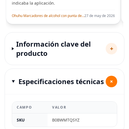
indicaba la aplicación.
i
Ohuhu Marcadores de alcohol con punta de pincel – Juego de marcadores artísticos de doble punta con certificación AP para artistas adultos
27 de may de 2026
Información clave del
+
producto
Especificaciones técnicas
+
CAMPO
VALOR
SKU
B0BWMTQSYZ