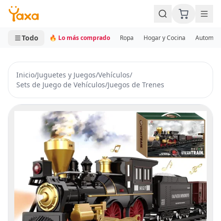
MINI CARRITO
0 productos
Todo
🔥 Lo más comprado
Ropa
Hogar y Cocina
Automotr
Inicio
/
Juguetes y Juegos
/
Vehículos
/
Sets de Juego de Vehículos
/
Juegos de Trenes