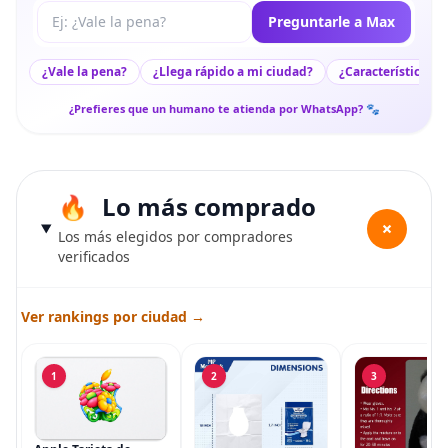
Tu pregunta a Max
Preguntarle a Max
¿Vale la pena?
¿Llega rápido a mi ciudad?
¿Características c
¿Prefieres que un humano te atienda por WhatsApp? 🐾
Lo más comprado
+
Los más elegidos por compradores
verificados
Ver rankings por ciudad →
1
2
3