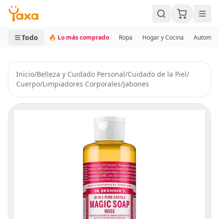
MINI CARRITO
0 productos
Todo
🔥 Lo más comprado
Ropa
Hogar y Cocina
Automotr
Inicio
/
Belleza y Cuidado Personal
/
Cuidado de la Piel
/
Cuerpo
/
Limpiadores Corporales
/
Jabones