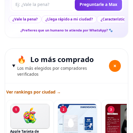
Tu pregunta a Max
Preguntarle a Max
¿Vale la pena?
¿Llega rápido a mi ciudad?
¿Características c
¿Prefieres que un humano te atienda por WhatsApp? 🐾
Lo más comprado
+
Los más elegidos por compradores
verificados
Ver rankings por ciudad →
1
2
3
Apple Tarjeta de