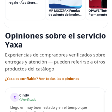
regalo - App Store,
iTunes, iPhone, iPad,
AirPods, MacBook,
MP MOZZPAK Fundas
OPAWZ Tinte
accesorios y más
de asiento de inodoro
Permanente pa
(eGift)
desechables (paquete
Cabello de Masc
de 60) - XL Funda de
Tinte para Masc
asiento de inodoro
Usado de Form
desechable y lavable
Segura por Sal
Opiniones sobre el servicio
para entrenamiento
Peluquería dur
una Década, Ti
Yaxa
Seguro
Experiencias de compradores verificados sobre
entregas y atención — pueden referirse a otros
productos del catálogo
¿Yaxa es confiable? Ver todas las opiniones
Cindy
C
Verificado
Llego en muy buen estado y en el tiempo que