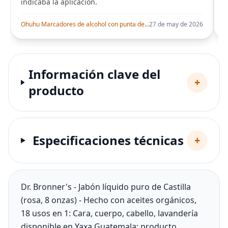
indicaba la aplicación.
i
Ohuhu Marcadores de alcohol con punta de pincel – Juego de marcadores artísticos de doble punta con certificación AP para artistas adultos
27 de may de 2026
Información clave del
+
producto
Especificaciones técnicas
+
Dr. Bronner's - Jabón líquido puro de Castilla
(rosa, 8 onzas) - Hecho con aceites orgánicos,
18 usos en 1: Cara, cuerpo, cabello, lavandería
disponible en Yaxa Guatemala: producto