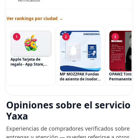
Ver rankings por ciudad →
1
2
3
Apple Tarjeta de
regalo - App Store,
iTunes, iPhone, iPad,
AirPods, MacBook,
MP MOZZPAK Fundas
OPAWZ Tinte
accesorios y más
de asiento de inodoro
Permanente pa
(eGift)
desechables (paquete
Cabello de Masc
de 60) - XL Funda de
Tinte para Masc
asiento de inodoro
Usado de Form
desechable y lavable
Segura por Sal
Opiniones sobre el servicio
para entrenamiento
Peluquería dur
una Década, Ti
Yaxa
Seguro
Experiencias de compradores verificados sobre
entregas y atención — pueden referirse a otros