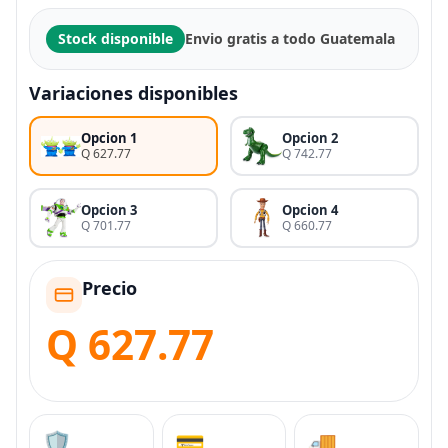
Stock disponible
Envio gratis a todo Guatemala
Variaciones disponibles
Opcion 1
Opcion 2
Q 627.77
Q 742.77
Opcion 3
Opcion 4
Q 701.77
Q 660.77
Precio
Q 627.77
🛡️
💳
🚚