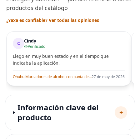
productos del catálogo
¿Yaxa es confiable? Ver todas las opiniones
Cindy
C
Verificado
Llego en muy buen estado y en el tiempo que
indicaba la aplicación.
i
Ohuhu Marcadores de alcohol con punta de pincel – Juego de marcadores artísticos de doble punta con certificación AP para artistas adultos
27 de may de 2026
Información clave del
+
producto