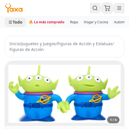
MINI CARRITO
0 productos
Todo
🔥 Lo más comprado
Ropa
Hogar y Cocina
Automotr
Inicio
/
Juguetes y Juegos
/
Figuras de Acción y Estatuas
/
Figuras de Acción
1 / 6