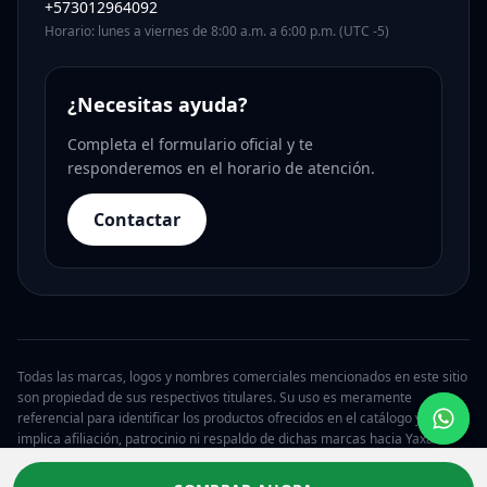
+573012964092
Horario: lunes a viernes de 8:00 a.m. a 6:00 p.m. (UTC -5)
¿Necesitas ayuda?
Completa el formulario oficial y te
responderemos en el horario de atención.
Contactar
Todas las marcas, logos y nombres comerciales mencionados en este sitio
son propiedad de sus respectivos titulares. Su uso es meramente
referencial para identificar los productos ofrecidos en el catálogo y no
implica afiliación, patrocinio ni respaldo de dichas marcas hacia Yaxa.
© 2026 Yaxa Guatemala. Todos los derechos reservados.