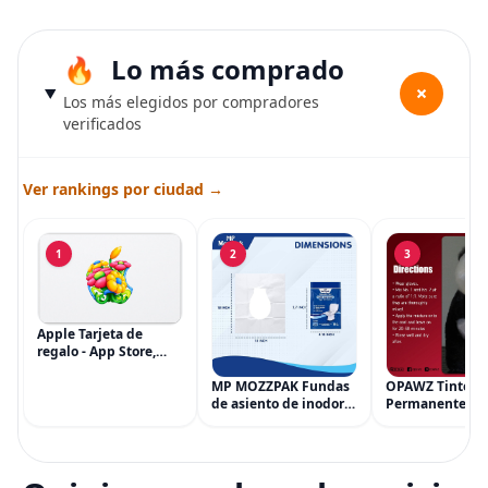
Lo más comprado
+
Los más elegidos por compradores
verificados
Ver rankings por ciudad →
1
2
3
Apple Tarjeta de
regalo - App Store,
iTunes, iPhone, iPad,
AirPods, MacBook,
MP MOZZPAK Fundas
OPAWZ Tinte
accesorios y más
de asiento de inodoro
Permanente pa
(eGift)
desechables (paquete
Cabello de Masc
de 60) - XL Funda de
Tinte para Masc
asiento de inodoro
Usado de Form
desechable y lavable
Segura por Sal