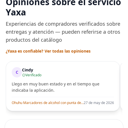
Opiniones sobre el servicio
para entrenamiento
Peluquería dur
una Década, Ti
Yaxa
Seguro
Experiencias de compradores verificados sobre
entregas y atención — pueden referirse a otros
productos del catálogo
¿Yaxa es confiable? Ver todas las opiniones
Cindy
C
Verificado
Llego en muy buen estado y en el tiempo que
indicaba la aplicación.
i
Ohuhu Marcadores de alcohol con punta de pincel – Juego de marcadores artísticos de doble punta con certificación AP para artistas adultos
27 de may de 2026