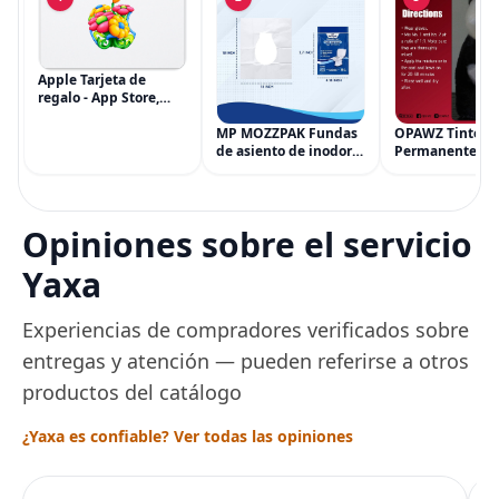
Apple Tarjeta de
regalo - App Store,
iTunes, iPhone, iPad,
AirPods, MacBook,
MP MOZZPAK Fundas
OPAWZ Tinte
accesorios y más
de asiento de inodoro
Permanente pa
(eGift)
desechables (paquete
Cabello de Masc
de 60) - XL Funda de
Tinte para Masc
asiento de inodoro
Usado de Form
desechable y lavable
Segura por Sal
Opiniones sobre el servicio
para entrenamiento
Peluquería dur
una Década, Ti
Yaxa
Seguro
Experiencias de compradores verificados sobre
entregas y atención — pueden referirse a otros
productos del catálogo
¿Yaxa es confiable? Ver todas las opiniones