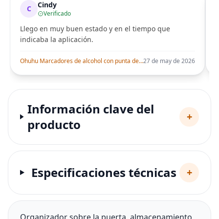
Cindy
C
Verificado
Llego en muy buen estado y en el tiempo que
indicaba la aplicación.
i
Ohuhu Marcadores de alcohol con punta de pincel – Juego de marcadores artísticos de doble punta con certificación AP para artistas adultos
27 de may de 2026
Información clave del
+
producto
Especificaciones técnicas
+
Organizador sobre la puerta, almacenamiento