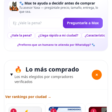
🐾 Max te ayuda a decidir antes de comprar
Tu asesor Yaxa — pregúntale precio, tamaño, entrega, lo
que sea.
Tu pregunta a Max
Preguntarle a Max
¿Vale la pena?
¿Llega rápido a mi ciudad?
¿Características c
¿Prefieres que un humano te atienda por WhatsApp? 🐾
Lo más comprado
+
Los más elegidos por compradores
verificados
Ver rankings por ciudad →
1
2
3