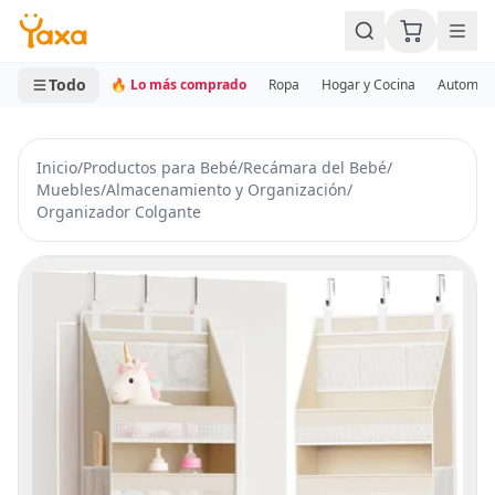
MINI CARRITO
0 productos
Todo
🔥 Lo más comprado
Ropa
Hogar y Cocina
Automotr
Inicio
/
Productos para Bebé
/
Recámara del Bebé
/
Muebles
/
Almacenamiento y Organización
/
Organizador Colgante