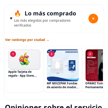
Lo más comprado
+
Los más elegidos por compradores
verificados
Ver rankings por ciudad →
1
2
3
Apple Tarjeta de
regalo - App Store,
iTunes, iPhone, iPad,
AirPods, MacBook,
MP MOZZPAK Fundas
OPAWZ Tinte
accesorios y más
de asiento de inodoro
Permanente pa
(eGift)
desechables (paquete
Cabello de Masc
de 60) - XL Funda de
Tinte para Masc
asiento de inodoro
Usado de Form
desechable y lavable
Segura por Sal
Opiniones sobre el servicio
para entrenamiento
Peluquería dur