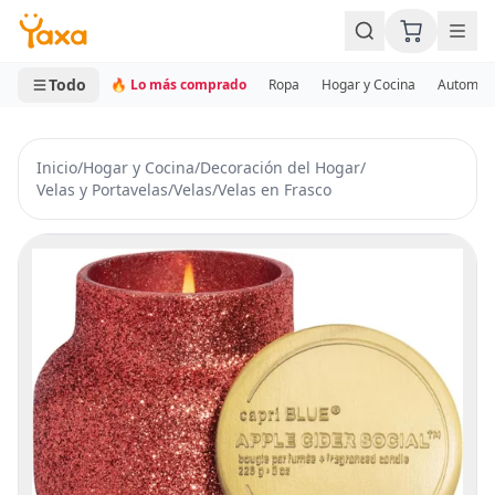
MINI CARRITO
0 productos
Todo
🔥 Lo más comprado
Ropa
Hogar y Cocina
Automotr
Inicio
/
Hogar y Cocina
/
Decoración del Hogar
/
Velas y Portavelas
/
Velas
/
Velas en Frasco