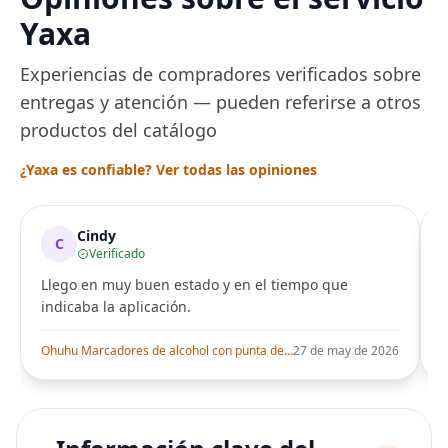
una Década, Ti
Yaxa
Seguro
Experiencias de compradores verificados sobre
entregas y atención — pueden referirse a otros
productos del catálogo
¿Yaxa es confiable? Ver todas las opiniones
Cindy
C
Verificado
Llego en muy buen estado y en el tiempo que
indicaba la aplicación.
i
Ohuhu Marcadores de alcohol con punta de pincel – Juego de marcadores artísticos de doble punta con certificación AP para artistas adultos
27 de may de 2026