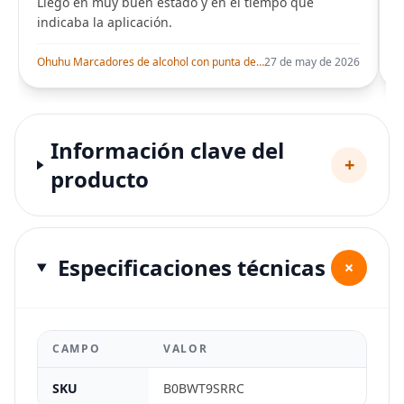
Llego en muy buen estado y en el tiempo que
indicaba la aplicación.
i
Ohuhu Marcadores de alcohol con punta de pincel – Juego de marcadores artísticos de doble punta con certificación AP para artistas adultos
27 de may de 2026
Información clave del
+
producto
Especificaciones técnicas
+
CAMPO
VALOR
SKU
B0BWT9SRRC