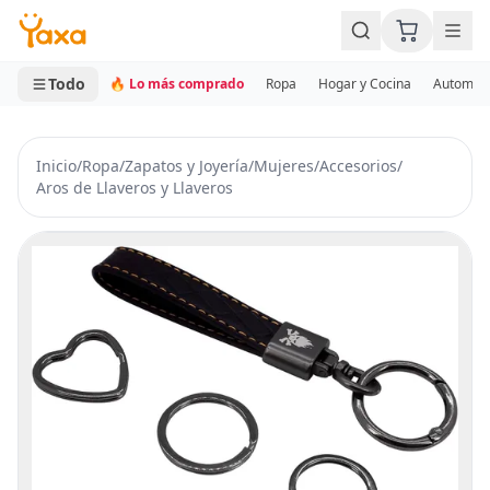
MINI CARRITO
0 productos
Todo
🔥 Lo más comprado
Ropa
Hogar y Cocina
Automotr
Inicio
/
Ropa
/
Zapatos y Joyería
/
Mujeres
/
Accesorios
/
Aros de Llaveros y Llaveros