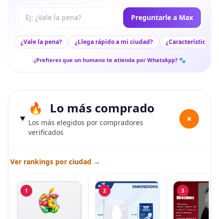
Tu pregunta a Max
Preguntarle a Max
¿Vale la pena?
¿Llega rápido a mi ciudad?
¿Características c
¿Prefieres que un humano te atienda por WhatsApp? 🐾
Lo más comprado
+
Los más elegidos por compradores
verificados
Ver rankings por ciudad →
1
2
3