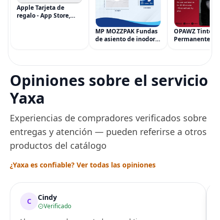
Apple Tarjeta de
regalo - App Store,
iTunes, iPhone, iPad,
AirPods, MacBook,
MP MOZZPAK Fundas
OPAWZ Tinte
accesorios y más
de asiento de inodoro
Permanente pa
(eGift)
desechables (paquete
Cabello de Masc
de 60) - XL Funda de
Tinte para Masc
asiento de inodoro
Usado de Form
desechable y lavable
Segura por Sal
Opiniones sobre el servicio
para entrenamiento
Peluquería dur
una Década, Ti
Yaxa
Seguro
Experiencias de compradores verificados sobre
entregas y atención — pueden referirse a otros
productos del catálogo
¿Yaxa es confiable? Ver todas las opiniones
Cindy
C
Verificado