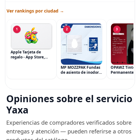
Ver rankings por ciudad →
1
2
3
Apple Tarjeta de
regalo - App Store,
iTunes, iPhone, iPad,
AirPods, MacBook,
MP MOZZPAK Fundas
OPAWZ Tinte
accesorios y más
de asiento de inodoro
Permanente pa
(eGift)
desechables (paquete
Cabello de Masc
de 60) - XL Funda de
Tinte para Masc
asiento de inodoro
Usado de Form
desechable y lavable
Segura por Sal
Opiniones sobre el servicio
para entrenamiento
Peluquería dur
una Década, Ti
Yaxa
Seguro
Experiencias de compradores verificados sobre
entregas y atención — pueden referirse a otros
productos del catálogo