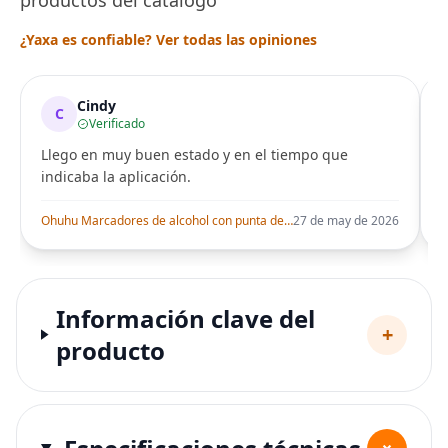
¿Yaxa es confiable? Ver todas las opiniones
Cindy
C
Verificado
Llego en muy buen estado y en el tiempo que
indicaba la aplicación.
i
Ohuhu Marcadores de alcohol con punta de pincel – Juego de marcadores artísticos de doble punta con certificación AP para artistas adultos
27 de may de 2026
Información clave del
+
producto