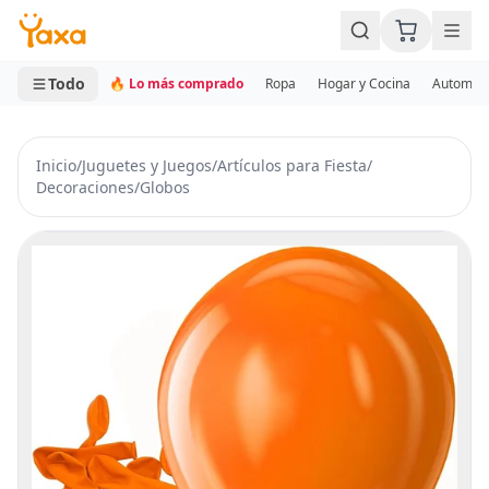
MINI CARRITO
0 productos
Todo
🔥 Lo más comprado
Ropa
Hogar y Cocina
Automotr
Inicio
/
Juguetes y Juegos
/
Artículos para Fiesta
/
Decoraciones
/
Globos