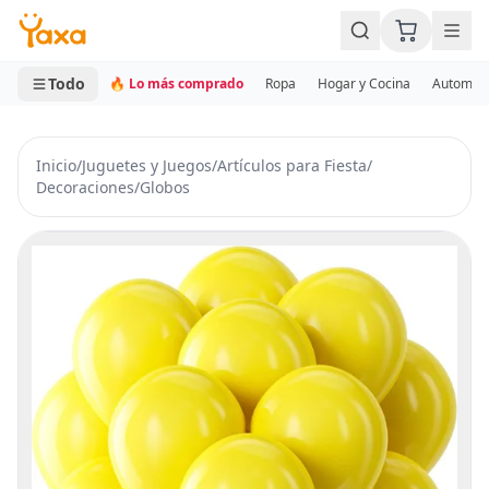
MINI CARRITO
0 productos
Todo
🔥 Lo más comprado
Ropa
Hogar y Cocina
Automotr
Inicio
/
Juguetes y Juegos
/
Artículos para Fiesta
/
Decoraciones
/
Globos