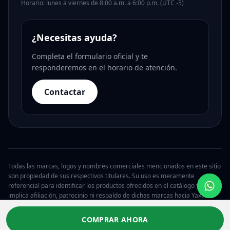
Horario: lunes a viernes de 8:00 a.m. a 6:00 p.m. (UTC -5)
¿Necesitas ayuda?
Completa el formulario oficial y te
responderemos en el horario de atención.
Contactar
Todas las marcas, logos y nombres comerciales mencionados en este sitio
son propiedad de sus respectivos titulares. Su uso es meramente
referencial para identificar los productos ofrecidos en el catálogo y no
implica afiliación, patrocinio ni respaldo de dichas marcas hacia Yaxa.
© 2026 Yaxa Guatemala. Todos los derechos reservados.
COMPRAR AHORA