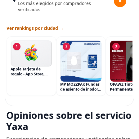
+
Los más elegidos por compradores
verificados
Ver rankings por ciudad →
1
2
3
Apple Tarjeta de
regalo - App Store,
iTunes, iPhone, iPad,
AirPods, MacBook,
MP MOZZPAK Fundas
OPAWZ Tinte
accesorios y más
de asiento de inodoro
Permanente pa
(eGift)
desechables (paquete
Cabello de Masc
de 60) - XL Funda de
Tinte para Masc
asiento de inodoro
Usado de Form
desechable y lavable
Segura por Sal
Opiniones sobre el servicio
para entrenamiento
Peluquería dur
una Década, Ti
Yaxa
Seguro
Experiencias de compradores verificados sobre