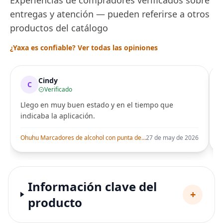
entregas y atención — pueden referirse a otros
productos del catálogo
¿Yaxa es confiable? Ver todas las opiniones
Cindy
C
Verificado
Llego en muy buen estado y en el tiempo que
indicaba la aplicación.
i
Ohuhu Marcadores de alcohol con punta de pincel – Juego de marcadores artísticos de doble punta con certificación AP para artistas adultos
27 de may de 2026
Información clave del
+
producto