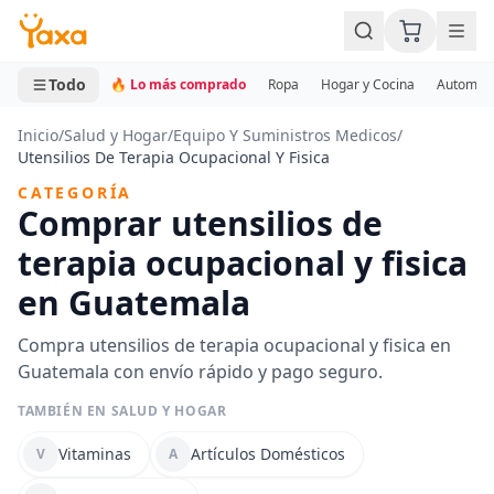
MINI CARRITO
0 productos
Todo
🔥 Lo más comprado
Ropa
Hogar y Cocina
Automotr
Inicio
/
Salud y Hogar
/
Equipo Y Suministros Medicos
/
Utensilios De Terapia Ocupacional Y Fisica
CATEGORÍA
Comprar utensilios de
terapia ocupacional y fisica
en Guatemala
Compra utensilios de terapia ocupacional y fisica en
Guatemala con envío rápido y pago seguro.
TAMBIÉN EN SALUD Y HOGAR
Vitaminas
Artículos Domésticos
V
A