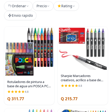
Ordenar
Precio
Rating
Envio rapido
Sharpie Marcadores
creativos, acrílico a base de
Rotuladores de pintura a
agua, punta de pincel,
base de agua uni POSCA PC-
4.8
colores surtidos, 5 unidades –
3M, punta fina reversible (0.9-
4.8
Artes y manualidades,
1.3mm), colores surtidos,
actividad para niños,
Q 311.77
Q 215.77
paquete de 16