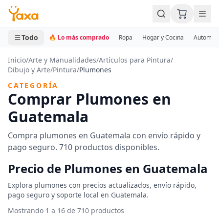
MINI CARRITO
0 productos
Todo
🔥 Lo más comprado
Ropa
Hogar y Cocina
Automotr
Inicio
/
Arte y Manualidades
/
Artículos para Pintura
/
Dibujo y Arte
/
Pintura
/
Plumones
CATEGORÍA
Comprar Plumones en
Guatemala
Compra plumones en Guatemala con envío rápido y
pago seguro. 710 productos disponibles.
Precio de Plumones en Guatemala
Explora plumones con precios actualizados, envío rápido,
pago seguro y soporte local en Guatemala.
Mostrando 1 a 16 de 710 productos