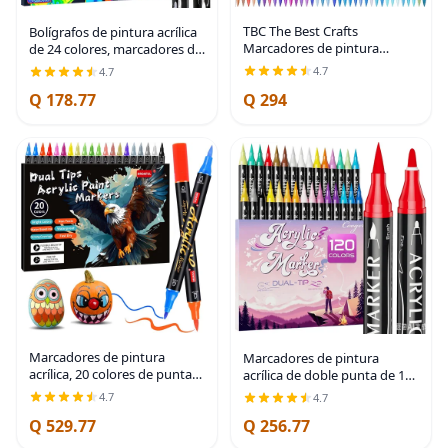
TBC The Best Crafts
Bolígrafos de pintura acrílica
Marcadores de pintura
de 24 colores, marcadores de
acrílica de doble punta de 108
pintura acrílica de doble
4.7
4.7
colores, impermeables, no
punta con punta de pincel y
Q 178.77
Q 294
tóxicos, inodoros, adecuados
punta fina, bolígrafos
para papel,
acrílicos
Marcadores de pintura
Marcadores de pintura
acrílica, 20 colores de puntas
acrílica de doble punta de 120
dobles, marcadores de
colores, punta fina y punta
4.7
4.7
pintura impermeables para
de pincel, bolígrafos de
Q 529.77
Q 256.77
pintura en rocas, tela, metal,
pintura acrílica permanente
vidrio, madera,
para pintura