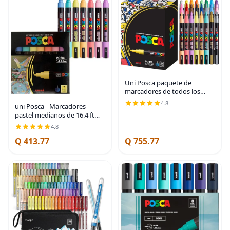
Uni Posca paquete de
marcadores de todos los
colores, Fine
4.8
uni Posca - Marcadores
pastel medianos de 16.4 ft
con puntas reversibles, juego
4.8
de 7, suministros de arte para
Q 413.77
Q 755.77
niños, para regalos,
decoraciones,