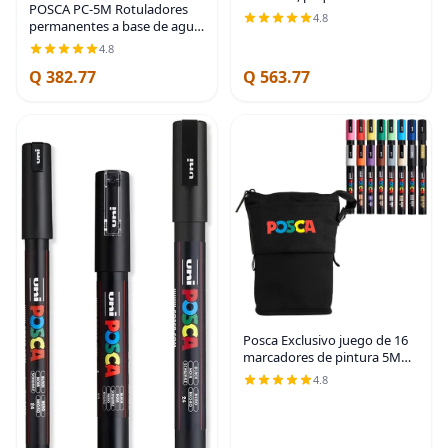
POSCA PC-5M Rotuladores
combinado, acrílico a base de
4.8
permanentes a base de agua,
agua, puntas de bala y pincel,
punta media prémium para
colores surtidos incluyendo
4.8
artes y manualidades, juego
tonos tierra, 24
Q 382.77
Q 563.77
de 16 colores vibrantes
Posca Exclusivo juego de 16
marcadores de pintura 5M
con estuche de transporte,
4.8
ideal para niños y adultos,
marcadores de arte acrílico
para