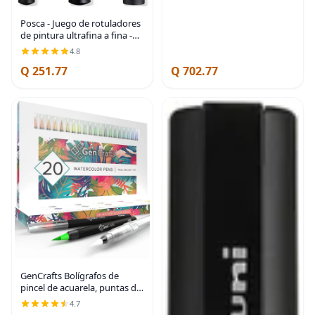
Posca - Juego de rotuladores
de pintura ultrafina a fina -
PC-1MR, PC-1M, PC-3M -
4.8
Tinta negra - Paquete de 3
Q 251.77
Q 702.77
GenCrafts Bolígrafos de
pincel de acuarela, puntas de
pincel reales, estuche de
4.7
almacenamiento sin ensuciar,