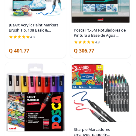
JusArt Acrylic Paint Markers
Brush Tip, 108 Basic &
Posca PC-5M Rotuladores de
Metallic Colors | Automatic
Pintura a Base de Agua,
4.8
Ink Control, Water-Based
Punta Media Reversible (1.8-
4.8
Paint Pens with Canvas Bag,
2.5mm), Tono Fresco, Pack de
Q 401.77
Q 306.77
DIY Art &
8 | Tip size 1.8–2.5 mm,
Water-Based
Sharpie Marcadores
creativos, paquete