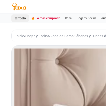
MINI CARRITO
0 productos
Todo
🔥 Lo más comprado
Ropa
Hogar y Cocina
Aut
Inicio
/
Hogar y Cocina
/
Ropa de Cama
/
Sábanas y Fundas 