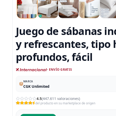
Juego de sábanas ind
y refrescantes, tipo 
profundos, fácil
- ENVÍO GRATIS
MARCA
CGK Unlimited
4.5
(447.611 valoraciones)
Valoraciones del producto en su marketplace de origen