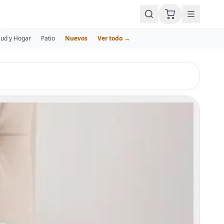
lud y Hogar
Patio
Nuevos
Ver todo →