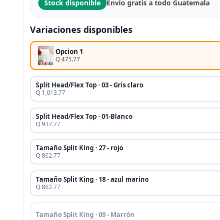
Stock disponible
Envio gratis a todo Guatemala
Variaciones disponibles
Opcion 1
Q 475.77
Split Head/Flex Top · 03 - Gris claro
Q 1,013.77
Split Head/Flex Top · 01-Blanco
Q 937.77
Tamaño Split King · 27 - rojo
Q 862.77
Tamaño Split King · 18 - azul marino
Q 862.77
Tamaño Split King · 09 - Marrón