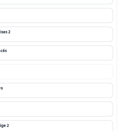
ises 2
ncés
ro
ige 2