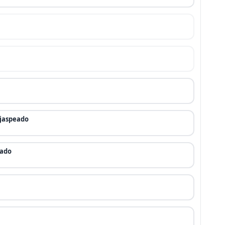
 jaspeado
eado