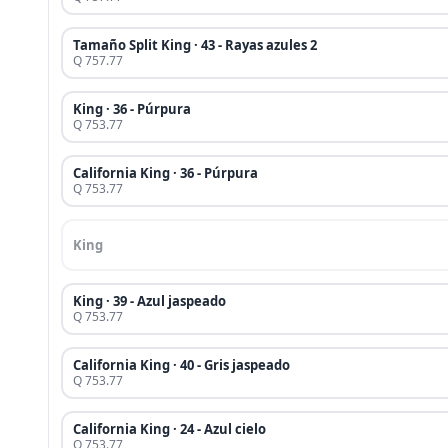
Tamaño Split King · 43 - Rayas azules 2
Q 757.77
King · 36 - Púrpura
Q 753.77
California King · 36 - Púrpura
Q 753.77
King
King · 39 - Azul jaspeado
Q 753.77
California King · 40 - Gris jaspeado
Q 753.77
California King · 24 - Azul cielo
Q 753.77