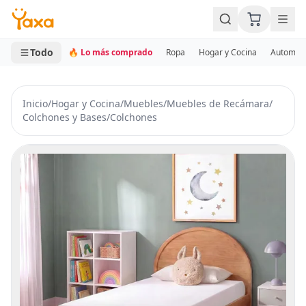
MINI CARRITO
0 productos
Todo
🔥 Lo más comprado
Ropa
Hogar y Cocina
Automotr
Inicio
/
Hogar y Cocina
/
Muebles
/
Muebles de Recámara
/
Colchones y Bases
/
Colchones