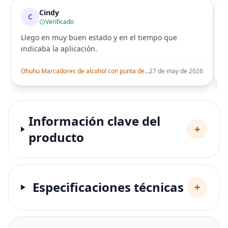
Cindy
C
Verificado
Llego en muy buen estado y en el tiempo que
indicaba la aplicación.
i
Ohuhu Marcadores de alcohol con punta de pincel – Juego de marcadores artísticos de doble punta con certificación AP para artistas adultos
27 de may de 2026
Información clave del
+
producto
Especificaciones técnicas
+