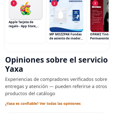
1
2
3
Apple Tarjeta de
regalo - App Store,
iTunes, iPhone, iPad,
AirPods, MacBook,
MP MOZZPAK Fundas
OPAWZ Tinte
accesorios y más
de asiento de inodoro
Permanente pa
(eGift)
desechables (paquete
Cabello de Masc
de 60) - XL Funda de
Tinte para Masc
asiento de inodoro
Usado de Form
desechable y lavable
Segura por Sal
Opiniones sobre el servicio
para entrenamiento
Peluquería dur
una Década, Ti
Yaxa
Seguro
Experiencias de compradores verificados sobre
entregas y atención — pueden referirse a otros
productos del catálogo
¿Yaxa es confiable? Ver todas las opiniones