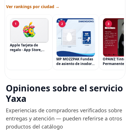
Ver rankings por ciudad →
1
2
3
Apple Tarjeta de
regalo - App Store,
iTunes, iPhone, iPad,
AirPods, MacBook,
MP MOZZPAK Fundas
OPAWZ Tinte
accesorios y más
de asiento de inodoro
Permanente pa
(eGift)
desechables (paquete
Cabello de Masc
de 60) - XL Funda de
Tinte para Masc
asiento de inodoro
Usado de Form
desechable y lavable
Segura por Sal
Opiniones sobre el servicio
para entrenamiento
Peluquería dur
una Década, Ti
Yaxa
Seguro
Experiencias de compradores verificados sobre
entregas y atención — pueden referirse a otros
productos del catálogo