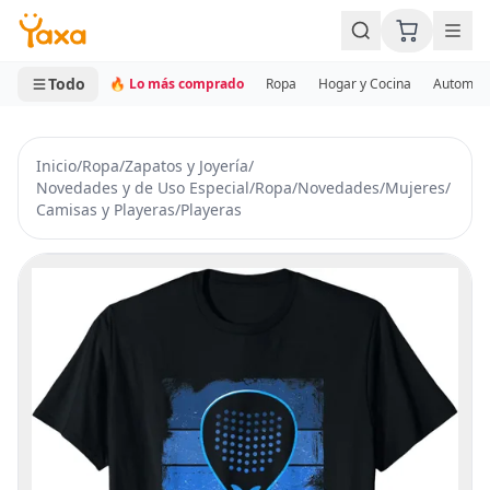
MINI CARRITO
0 productos
Todo
🔥 Lo más comprado
Ropa
Hogar y Cocina
Automotr
Inicio
/
Ropa
/
Zapatos y Joyería
/
Novedades y de Uso Especial
/
Ropa
/
Novedades
/
Mujeres
/
Camisas y Playeras
/
Playeras