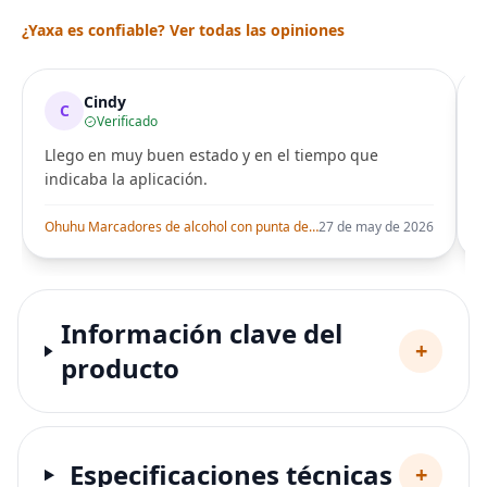
¿Yaxa es confiable? Ver todas las opiniones
Cindy
C
Verificado
Llego en muy buen estado y en el tiempo que
indicaba la aplicación.
i
Ohuhu Marcadores de alcohol con punta de pincel – Juego de marcadores artísticos de doble punta con certificación AP para artistas adultos
27 de may de 2026
Información clave del
+
producto
Especificaciones técnicas
+