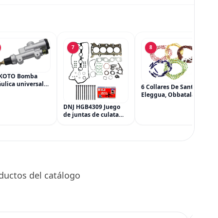
7
8
KOTO Bomba
ulica universal
6 Collares De Santeria,
ilindro principal,
Eleggua, Obbatala,
dro maestro del
Shango, Yemaya,
DNJ HGB4309 Juego
 trasero para
Oshun Y Orula, Ifa,
de juntas de culata
a CRF 250R 250X
Religión Yoruba, Afro-
con kit de pernos de
Cubana
culata para Mazda 3
CX-3 CX-5 2.0L L4 16V
DOHC 1998cc 2012-
2021
ductos del catálogo