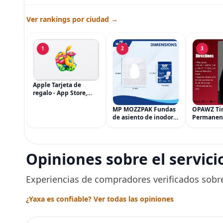
Ver rankings por ciudad →
1
2
3
Apple Tarjeta de
regalo - App Store,
iTunes, iPhone, iPad,
AirPods, MacBook,
MP MOZZPAK Fundas
OPAWZ Ti
accesorios y más
de asiento de inodoro
Permanen
(eGift)
desechables (paquete
Cabello d
de 60) - XL Funda de
Tinte par
asiento de inodoro
Usado de 
desechable y lavable
Segura po
Opiniones sobre el servici
para entrenamiento
Peluquerí
una Décad
Seguro
Experiencias de compradores verificados sobre
¿Yaxa es confiable? Ver todas las opiniones