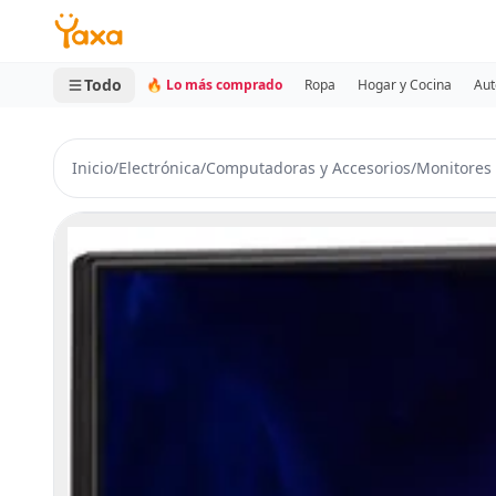
MINI CARRITO
0 productos
Todo
🔥 Lo más comprado
Ropa
Hogar y Cocina
Aut
Inicio
/
Electrónica
/
Computadoras y Accesorios
/
Monitores