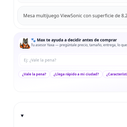
Mesa multijuego ViewSonic con superficie de 8.2
🐾 Max te ayuda a decidir antes de comprar
Tu asesor Yaxa — pregúntale precio, tamaño, entrega, lo que
Tu pregunta a Max
¿Vale la pena?
¿Llega rápido a mi ciudad?
¿Característ