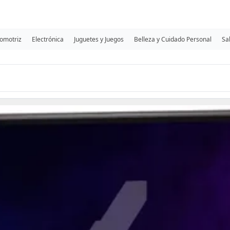
omotriz
Electrónica
Juguetes y Juegos
Belleza y Cuidado Personal
Sa