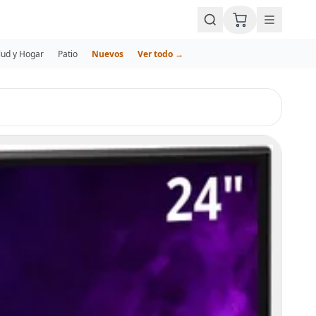
lud y Hogar
Patio
Nuevos
Ver todo →