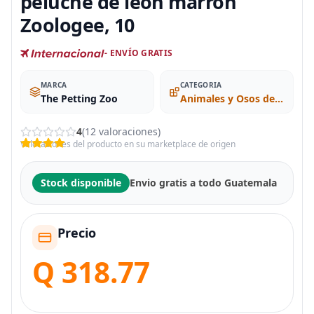
peluche de león marrón
Zoologee, 10
- ENVÍO GRATIS
MARCA
CATEGORIA
The Petting Zoo
Animales y Osos de Peluche
4
(12 valoraciones)
Valoraciones del producto en su marketplace de origen
Stock disponible
Envio gratis a todo Guatemala
Precio
Q 318.77