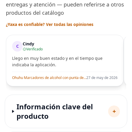
entregas y atención — pueden referirse a otros
productos del catálogo
¿Yaxa es confiable? Ver todas las opiniones
Cindy
C
Verificado
Llego en muy buen estado y en el tiempo que
indicaba la aplicación.
i
Ohuhu Marcadores de alcohol con punta de pincel – Juego de marcadores artísticos de doble punta con certificación AP para artistas adultos
27 de may de 2026
Información clave del
+
producto