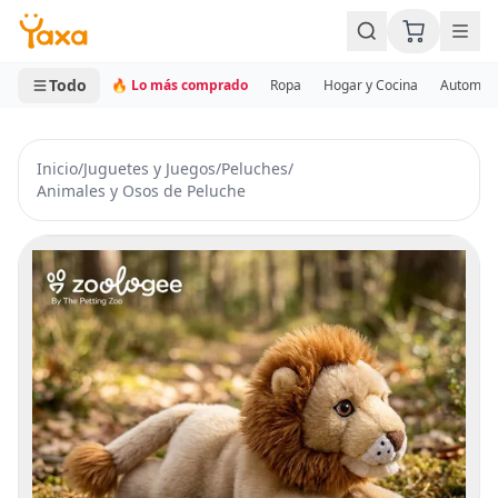
MINI CARRITO
0 productos
Todo
🔥 Lo más comprado
Ropa
Hogar y Cocina
Automotr
Inicio
/
Juguetes y Juegos
/
Peluches
/
Animales y Osos de Peluche