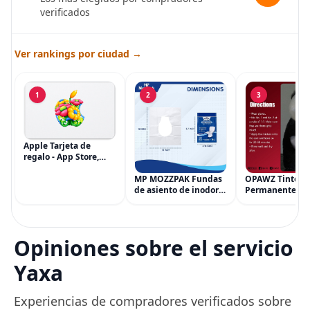
verificados
Ver rankings por ciudad →
1
2
3
Apple Tarjeta de
regalo - App Store,
iTunes, iPhone, iPad,
AirPods, MacBook,
MP MOZZPAK Fundas
OPAWZ Tinte
accesorios y más
de asiento de inodoro
Permanente pa
(eGift)
desechables (paquete
Cabello de Masc
de 60) - XL Funda de
Tinte para Masc
asiento de inodoro
Usado de Form
desechable y lavable
Segura por Sal
Opiniones sobre el servicio
para entrenamiento
Peluquería dur
una Década, Ti
Yaxa
Seguro
Experiencias de compradores verificados sobre