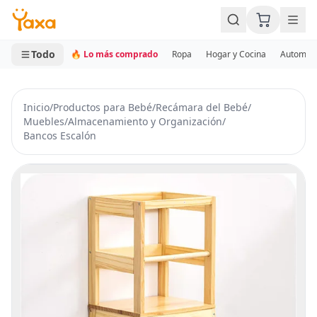
MINI CARRITO
0 productos
Todo
🔥 Lo más comprado
Ropa
Hogar y Cocina
Automotr
Inicio
/
Productos para Bebé
/
Recámara del Bebé
/
Muebles
/
Almacenamiento y Organización
/
Bancos Escalón