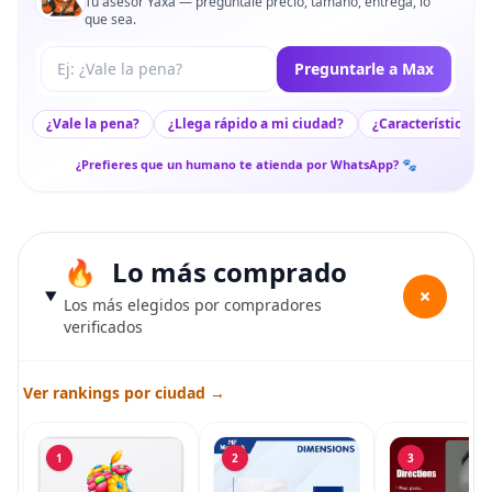
Tu asesor Yaxa — pregúntale precio, tamaño, entrega, lo
que sea.
Tu pregunta a Max
Preguntarle a Max
¿Vale la pena?
¿Llega rápido a mi ciudad?
¿Características c
¿Prefieres que un humano te atienda por WhatsApp? 🐾
Lo más comprado
+
Los más elegidos por compradores
verificados
Ver rankings por ciudad →
1
2
3