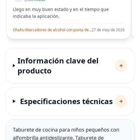
Llego en muy buen estado y en el tiempo que
indicaba la aplicación.
i
Ohuhu Marcadores de alcohol con punta de pincel – Juego de marcadores artísticos de doble punta con certificación AP para artistas adultos
27 de may de 2026
Información clave del
+
producto
Especificaciones técnicas
+
Taburete de cocina para niños pequeños con
alfombrilla antideslizante, Taburete de