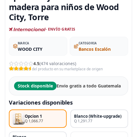
madera para niños de Wood
City, Torre
- ENVÍO GRATIS
MARCA
CATEGORIA
WOOD CITY
Bancos Escalón
4.5
(474 valoraciones)
Valoraciones del producto en su marketplace de origen
Stock disponible
Envio gratis a todo Guatemala
Variaciones disponibles
Opcion 1
Blanco (White-upgrade)
Q 1,066.77
Q 1,291.77