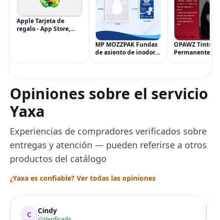
Apple Tarjeta de
regalo - App Store,
iTunes, iPhone, iPad,
AirPods, MacBook,
MP MOZZPAK Fundas
OPAWZ Tinte
accesorios y más
de asiento de inodoro
Permanente pa
(eGift)
desechables (paquete
Cabello de Masc
de 60) - XL Funda de
Tinte para Masc
asiento de inodoro
Usado de Form
desechable y lavable
Segura por Sal
Opiniones sobre el servicio
para entrenamiento
Peluquería dur
una Década, Ti
Yaxa
Seguro
Experiencias de compradores verificados sobre
entregas y atención — pueden referirse a otros
productos del catálogo
¿Yaxa es confiable? Ver todas las opiniones
Cindy
C
Verificado