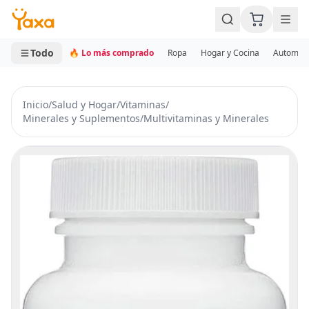
MINI CARRITO
0 productos
Todo
🔥 Lo más comprado
Ropa
Hogar y Cocina
Automotr
Inicio
/
Salud y Hogar
/
Vitaminas
/
Minerales y Suplementos
/
Multivitaminas y Minerales