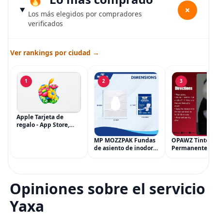
+
Los más elegidos por compradores
verificados
Ver rankings por ciudad →
1
2
3
Apple Tarjeta de
regalo - App Store,
iTunes, iPhone, iPad,
AirPods, MacBook,
MP MOZZPAK Fundas
OPAWZ Tinte
accesorios y más
de asiento de inodoro
Permanente pa
(eGift)
desechables (paquete
Cabello de Masc
de 60) - XL Funda de
Tinte para Masc
asiento de inodoro
Usado de Form
desechable y lavable
Segura por Sal
Opiniones sobre el servicio
para entrenamiento
Peluquería dur
una Década, Ti
Yaxa
Seguro