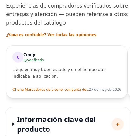
Experiencias de compradores verificados sobre
entregas y atención — pueden referirse a otros
productos del catálogo
¿Yaxa es confiable? Ver todas las opiniones
Cindy
C
Verificado
Llego en muy buen estado y en el tiempo que
indicaba la aplicación.
i
Ohuhu Marcadores de alcohol con punta de pincel – Juego de marcadores artísticos de doble punta con certificación AP para artistas adultos
27 de may de 2026
Información clave del
+
producto