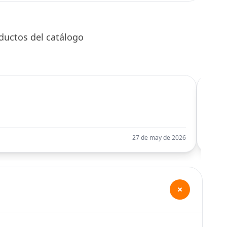
DOHC 1998cc 2012-
2021
ductos del catálogo
C
Llego
27 de may de 2026
+