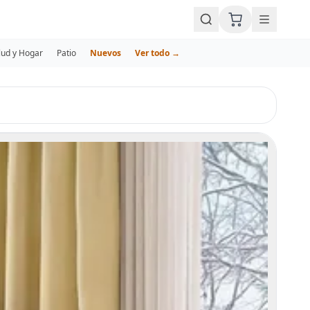
lud y Hogar
Patio
Nuevos
Ver todo →