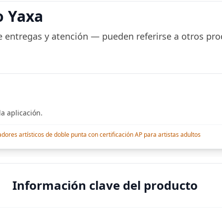
aplicación móvil,
r Salones de
pantalla plana,
o Yaxa
a durante
Bluetooth, compatible
a, Tinte
 entregas y atención — pueden referirse a otros pro
a aplicación.
res artísticos de doble punta con certificación AP para artistas adultos
Información clave del producto