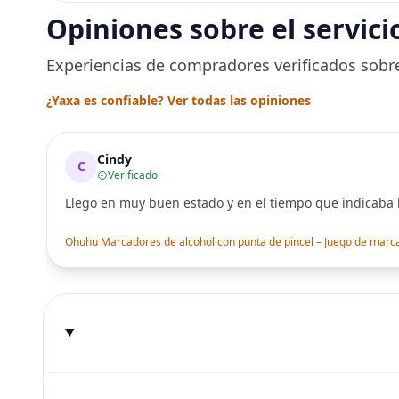
desechable y lavable
Segura po
Opiniones sobre el servici
para entrenamiento
Peluquerí
una Décad
Seguro
Experiencias de compradores verificados sobre
¿Yaxa es confiable? Ver todas las opiniones
Cindy
C
Verificado
Llego en muy buen estado y en el tiempo que indicaba l
Ohuhu Marcadores de alcohol con punta de pincel – Juego de marcado