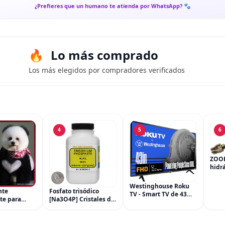
¿Prefieres que un humano te atienda por WhatsApp? 🐾
Lo más comprado
Los más elegidos por compradores verificados
4
5
6
ZOO
hidrá
del c
cilin
Westinghouse Roku
nte
Fosfato trisódico
freno
TV - Smart TV de 43
te para
[Na3O4P] Cristales de
Hond
pulgadas, televisor
e Mascota,
grado ACS 99.9% de 8
450R
FHD 1080P con
a Mascotas
onzas en una botella
conectividad Wi-Fi y
Forma
ahorradora de espacio