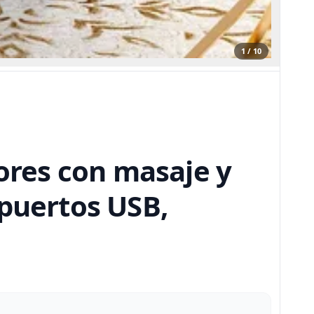
1 / 10
yores con masaje y
n puertos USB,