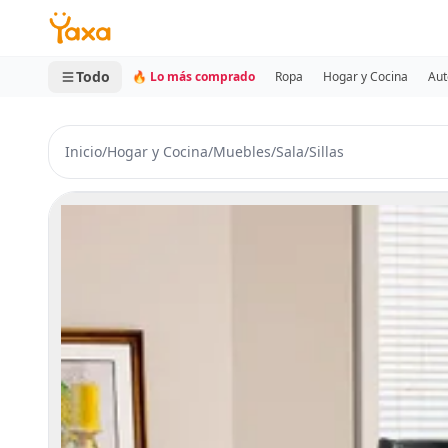
MINI CARRITO
0 productos
Todo
🔥 Lo más comprado
Ropa
Hogar y Cocina
Aut
Inicio
/
Hogar y Cocina
/
Muebles
/
Sala
/
Sillas