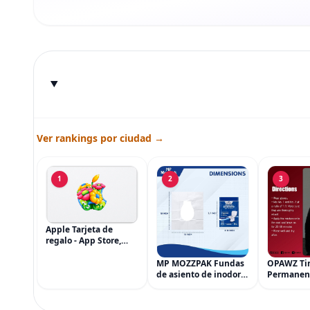
Ver rankings por ciudad →
1
2
3
Apple Tarjeta de
regalo - App Store,
iTunes, iPhone, iPad,
AirPods, MacBook,
MP MOZZPAK Fundas
OPAWZ Ti
accesorios y más
de asiento de inodoro
Permanen
(eGift)
desechables (paquete
Cabello d
de 60) - XL Funda de
Tinte par
asiento de inodoro
Usado de 