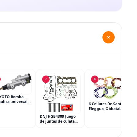
+
7
8
KOTO Bomba
ulica universal
6 Collares De Santeria,
ilindro principal,
Eleggua, Obbatala,
dro maestro del
Shango, Yemaya,
DNJ HGB4309 Juego
 trasero para
Oshun Y Orula, Ifa,
de juntas de culata
a CRF 250R 250X
Religión Yoruba, Afro-
con kit de pernos de
Cubana
culata para Mazda 3
CX-3 CX-5 2.0L L4 16V