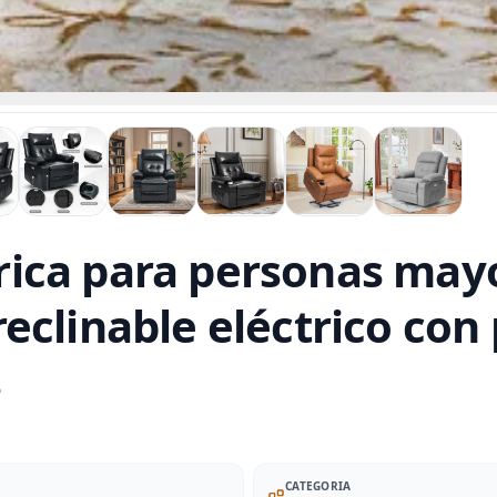
ctrica para personas ma
, reclinable eléctrico co
s
CATEGORIA