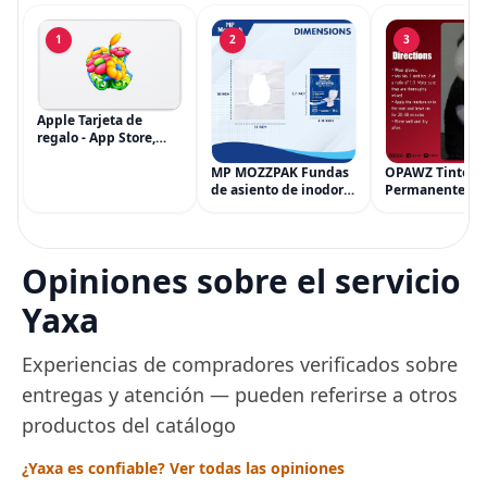
1
2
3
Apple Tarjeta de
regalo - App Store,
iTunes, iPhone, iPad,
AirPods, MacBook,
MP MOZZPAK Fundas
OPAWZ Tinte
accesorios y más
de asiento de inodoro
Permanente pa
(eGift)
desechables (paquete
Cabello de Masc
de 60) - XL Funda de
Tinte para Masc
asiento de inodoro
Usado de Form
desechable y lavable
Segura por Sal
Opiniones sobre el servicio
para entrenamiento
Peluquería dur
una Década, Ti
Yaxa
Seguro
Experiencias de compradores verificados sobre
entregas y atención — pueden referirse a otros
productos del catálogo
¿Yaxa es confiable? Ver todas las opiniones