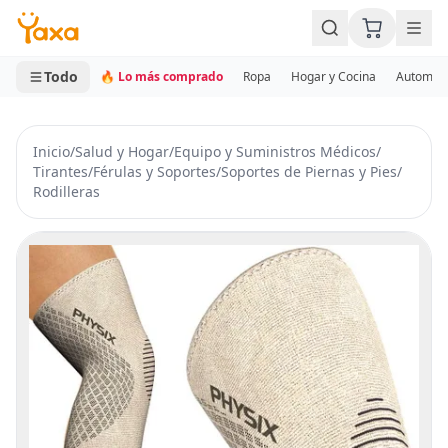
MINI CARRITO
0 productos
Todo
🔥 Lo más comprado
Ropa
Hogar y Cocina
Automotr
Inicio
/
Salud y Hogar
/
Equipo y Suministros Médicos
/
Tirantes
/
Férulas y Soportes
/
Soportes de Piernas y Pies
/
Rodilleras