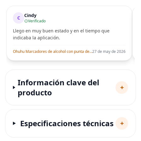
Cindy
C
Verificado
Llego en muy buen estado y en el tiempo que
indicaba la aplicación.
i
Ohuhu Marcadores de alcohol con punta de pincel – Juego de marcadores artísticos de doble punta con certificación AP para artistas adultos
27 de may de 2026
Información clave del
+
producto
Especificaciones técnicas
+