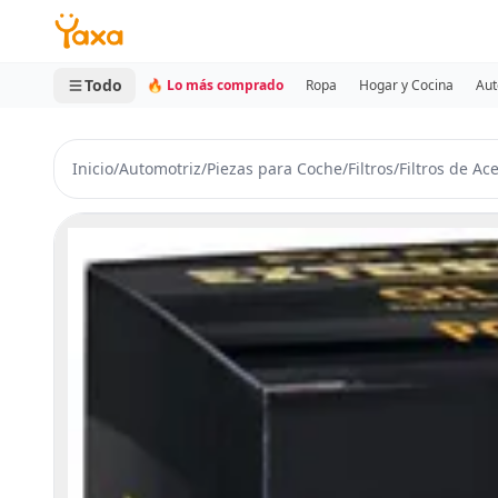
MINI CARRITO
0 productos
Todo
🔥 Lo más comprado
Ropa
Hogar y Cocina
Aut
Inicio
/
Automotriz
/
Piezas para Coche
/
Filtros
/
Filtros de Ac