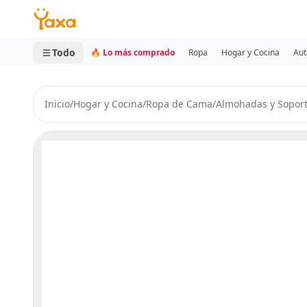
MINI CARRITO
0 productos
Todo
🔥 Lo más comprado
Ropa
Hogar y Cocina
Aut
Inicio
/
Hogar y Cocina
/
Ropa de Cama
/
Almohadas y Sopor