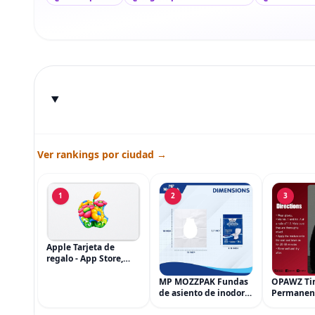
Ver rankings por ciudad →
1
2
3
Apple Tarjeta de
regalo - App Store,
iTunes, iPhone, iPad,
AirPods, MacBook,
MP MOZZPAK Fundas
OPAWZ Ti
accesorios y más
de asiento de inodoro
Permanen
(eGift)
desechables (paquete
Cabello d