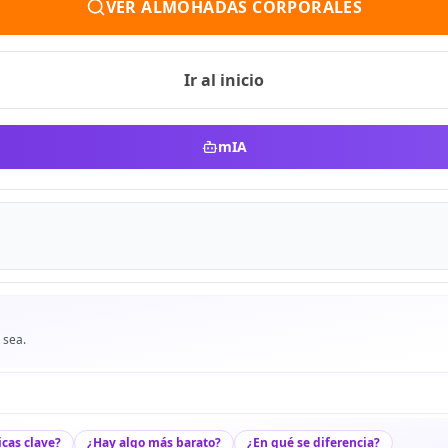
VER ALMOHADAS CORPORALES
Ir al inicio
mIA
 sea.
icas clave?
¿Hay algo más barato?
¿En qué se diferencia?