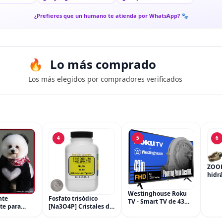
¿Prefieres que un humano te atienda por WhatsApp? 🐾
Lo más comprado
Los más elegidos por compradores verificados
4
5
6
ZOO
hidrá
del c
cilin
Westinghouse Roku
nte
Fosfato trisódico
freno
TV - Smart TV de 43
te para
[Na3O4P] Cristales de
Hond
pulgadas, televisor
e Mascota,
grado ACS 99.9% de 8
450R
FHD 1080P con