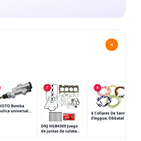
+
7
8
KOTO Bomba
ulica universal
6 Collares De Santeria,
ilindro principal,
Eleggua, Obbatala,
dro maestro del
Shango, Yemaya,
DNJ HGB4309 Juego
 trasero para
Oshun Y Orula, Ifa,
de juntas de culata
a CRF 250R 250X
Religión Yoruba, Afro-
con kit de pernos de
Cubana