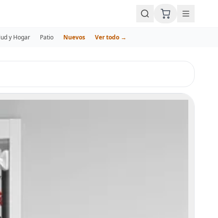
lud y Hogar
Patio
Nuevos
Ver todo →