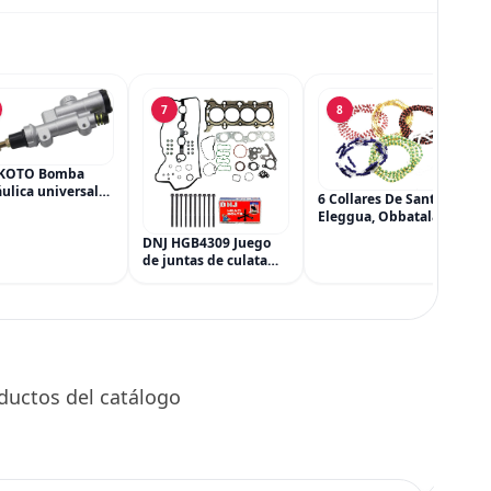
7
8
KOTO Bomba
ulica universal
6 Collares De Santeria,
ilindro principal,
Eleggua, Obbatala,
dro maestro del
Shango, Yemaya,
DNJ HGB4309 Juego
 trasero para
Oshun Y Orula, Ifa,
de juntas de culata
a CRF 250R 250X
Religión Yoruba, Afro-
con kit de pernos de
Cubana
culata para Mazda 3
CX-3 CX-5 2.0L L4 16V
DOHC 1998cc 2012-
2021
ductos del catálogo