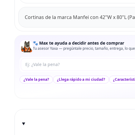
Cortinas de la marca Manfei con 42"W x 80"L (Pa
🐾 Max te ayuda a decidir antes de comprar
Tu asesor Yaxa — pregúntale precio, tamaño, entrega, lo que
Tu pregunta a Max
¿Vale la pena?
¿Llega rápido a mi ciudad?
¿Característ