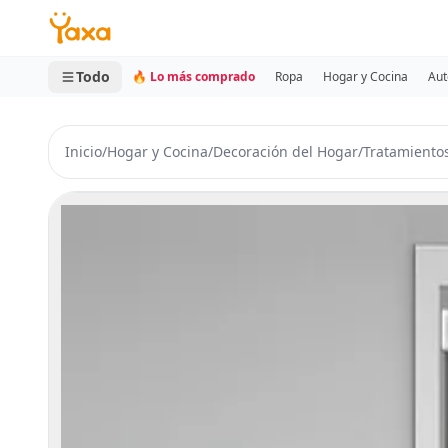
MINI CARRITO
0 productos
Todo
🔥 Lo más comprado
Ropa
Hogar y Cocina
Aut
Inicio
/
Hogar y Cocina
/
Decoración del Hogar
/
Tratamiento