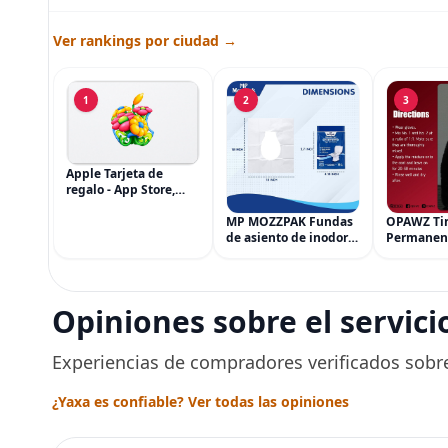
Ver rankings por ciudad →
1
2
3
Apple Tarjeta de
regalo - App Store,
iTunes, iPhone, iPad,
AirPods, MacBook,
MP MOZZPAK Fundas
OPAWZ Ti
accesorios y más
de asiento de inodoro
Permanen
(eGift)
desechables (paquete
Cabello d
de 60) - XL Funda de
Tinte par
asiento de inodoro
Usado de 
desechable y lavable
Segura po
Opiniones sobre el servici
para entrenamiento
Peluquerí
una Décad
Seguro
Experiencias de compradores verificados sobre
¿Yaxa es confiable? Ver todas las opiniones