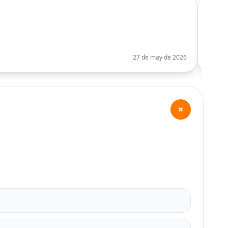
C
Llego
27 de may de 2026
+