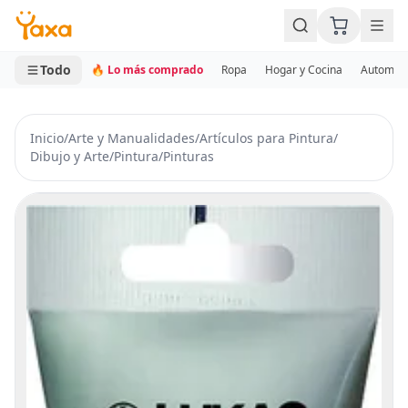
MINI CARRITO
0 productos
Todo
🔥 Lo más comprado
Ropa
Hogar y Cocina
Automotr
Inicio
/
Arte y Manualidades
/
Artículos para Pintura
/
Dibujo y Arte
/
Pintura
/
Pinturas