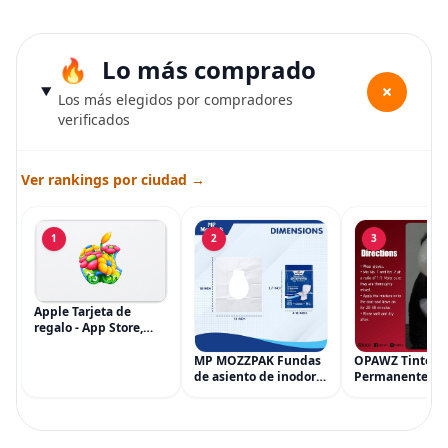
Lo más comprado
+
Los más elegidos por compradores
verificados
Ver rankings por ciudad →
1
2
3
Apple Tarjeta de
regalo - App Store,
iTunes, iPhone, iPad,
AirPods, MacBook,
MP MOZZPAK Fundas
OPAWZ Tinte
accesorios y más
de asiento de inodoro
Permanente pa
(eGift)
desechables (paquete
Cabello de Masc
de 60) - XL Funda de
Tinte para Masc
asiento de inodoro
Usado de Form
desechable y lavable
Segura por Sal