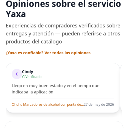
Opiniones sobre el servicio
para entrenamiento
Peluquería dur
una Década, Ti
Yaxa
Seguro
Experiencias de compradores verificados sobre
entregas y atención — pueden referirse a otros
productos del catálogo
¿Yaxa es confiable? Ver todas las opiniones
Cindy
C
Verificado
Llego en muy buen estado y en el tiempo que
indicaba la aplicación.
i
Ohuhu Marcadores de alcohol con punta de pincel – Juego de marcadores artísticos de doble punta con certificación AP para artistas adultos
27 de may de 2026