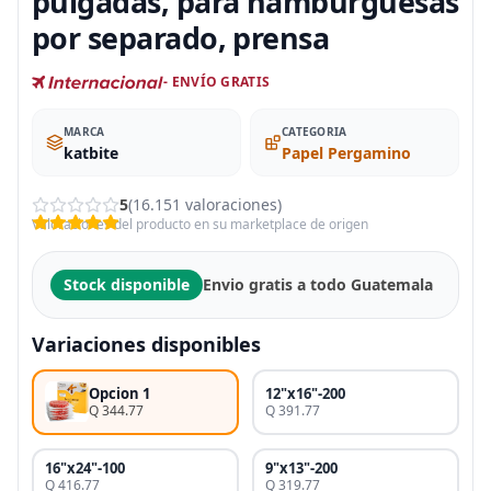
pulgadas, para hamburguesas
por separado, prensa
- ENVÍO GRATIS
MARCA
CATEGORIA
katbite
Papel Pergamino
5
(16.151 valoraciones)
Valoraciones del producto en su marketplace de origen
Stock disponible
Envio gratis a todo Guatemala
Variaciones disponibles
Opcion 1
12"x16"-200
Q 344.77
Q 391.77
16"x24"-100
9"x13"-200
Q 416.77
Q 319.77