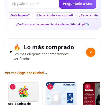
Tu pregunta a Max
Preguntarle a Max
¿Vale la pena?
¿Llega rápido a mi ciudad?
¿Características c
¿Prefieres que un humano te atienda por WhatsApp? 🐾
Lo más comprado
+
Los más elegidos por compradores
verificados
Ver rankings por ciudad →
1
2
3
Apple Tarjeta de