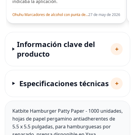
indicaba la aplicación.
i
Ohuhu Marcadores de alcohol con punta de pincel – Juego de marcadores artísticos de doble punta con certificación AP para artistas adultos
27 de may de 2026
Información clave del
+
producto
Especificaciones técnicas
+
Katbite Hamburger Patty Paper - 1000 unidades,
hojas de papel pergamino antiadherentes de
5.5 x 5.5 pulgadas, para hamburguesas por
separado, prensa disponible en Yaxa