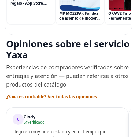
regalo - App Store,
iTunes, iPhone, iPad,
AirPods, MacBook,
MP MOZZPAK Fundas
OPAWZ Tinte
accesorios y más
de asiento de inodoro
Permanente pa
(eGift)
desechables (paquete
Cabello de Masc
de 60) - XL Funda de
Tinte para Masc
asiento de inodoro
Usado de Form
desechable y lavable
Segura por Sal
Opiniones sobre el servicio
para entrenamiento
Peluquería dur
una Década, Ti
Yaxa
Seguro
Experiencias de compradores verificados sobre
entregas y atención — pueden referirse a otros
productos del catálogo
¿Yaxa es confiable? Ver todas las opiniones
Cindy
C
Verificado
Llego en muy buen estado y en el tiempo que