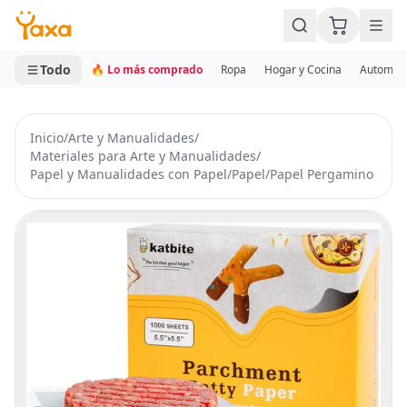
MINI CARRITO
0 productos
Todo
🔥 Lo más comprado
Ropa
Hogar y Cocina
Automotr
Inicio
/
Arte y Manualidades
/
Materiales para Arte y Manualidades
/
Papel y Manualidades con Papel
/
Papel
/
Papel Pergamino