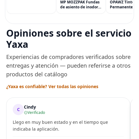
AirPods, MacBook,
MP MOZZPAK Fundas
OPAWZ Tinte
accesorios y más
de asiento de inodoro
Permanente pa
(eGift)
desechables (paquete
Cabello de Masc
de 60) - XL Funda de
Tinte para Masc
asiento de inodoro
Usado de Form
desechable y lavable
Segura por Sal
Opiniones sobre el servicio
para entrenamiento
Peluquería dur
una Década, Ti
Yaxa
Seguro
Experiencias de compradores verificados sobre
entregas y atención — pueden referirse a otros
productos del catálogo
¿Yaxa es confiable? Ver todas las opiniones
Cindy
C
Verificado
Llego en muy buen estado y en el tiempo que
indicaba la aplicación.
i