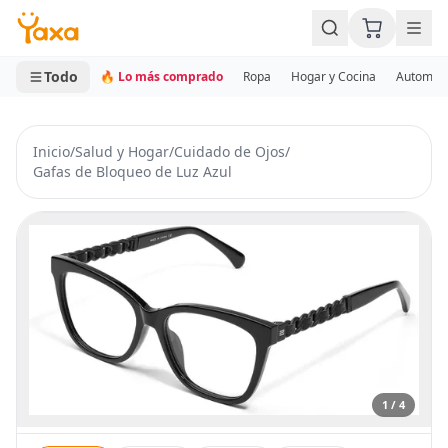
MINI CARRITO
0 productos
Todo
🔥 Lo más comprado
Ropa
Hogar y Cocina
Automotr
Inicio
/
Salud y Hogar
/
Cuidado de Ojos
/
Gafas de Bloqueo de Luz Azul
1 / 4