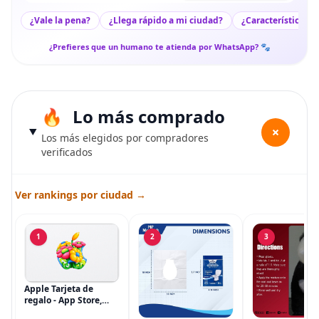
¿Vale la pena?
¿Llega rápido a mi ciudad?
¿Características c
¿Prefieres que un humano te atienda por WhatsApp? 🐾
Lo más comprado
+
Los más elegidos por compradores
verificados
Ver rankings por ciudad →
1
2
3
Apple Tarjeta de
regalo - App Store,
iTunes, iPhone, iPad,