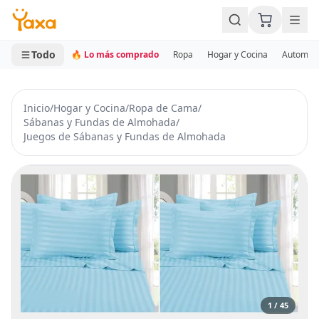
MINI CARRITO
0 productos
Todo
🔥 Lo más comprado
Ropa
Hogar y Cocina
Automotr
Inicio
/
Hogar y Cocina
/
Ropa de Cama
/
Sábanas y Fundas de Almohada
/
Juegos de Sábanas y Fundas de Almohada
1 / 45