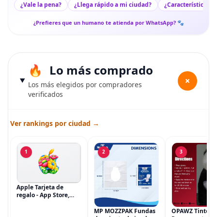
¿Vale la pena?
¿Llega rápido a mi ciudad?
¿Características c
¿Prefieres que un humano te atienda por WhatsApp? 🐾
Lo más comprado
+
Los más elegidos por compradores
verificados
Ver rankings por ciudad →
1
2
3
Apple Tarjeta de
regalo - App Store,
iTunes, iPhone, iPad,
AirPods, MacBook,
MP MOZZPAK Fundas
OPAWZ Tinte