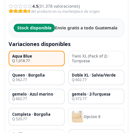
4.5
(31.378 valoraciones)
Valoraciones del producto en su marketplace de origen
Stock disponible
Envio gratis a todo Guatemala
Variaciones disponibles
Aqua Blue
Twin XL (Pack of 2) ·
Q 1,018.77
Turquesa
Queen · Borgoña
Doble XL · Salvia/Verde
Q 562.77
Q 602.77
gemelo · Azul marino
gemelo · 2-Turquesa
Q 602.77
Q 572.77
Completa · Borgoña
Opcion 8
Q 520.77