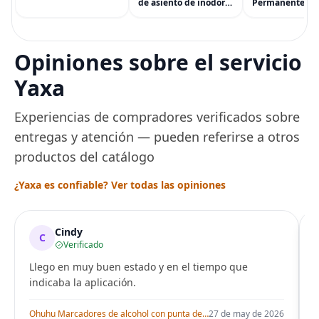
accesorios y más
de asiento de inodoro
Permanente pa
(eGift)
desechables (paquete
Cabello de Masc
de 60) - XL Funda de
Tinte para Masc
asiento de inodoro
Usado de Form
desechable y lavable
Segura por Sal
Opiniones sobre el servicio
para entrenamiento
Peluquería dur
una Década, Ti
Yaxa
Seguro
Experiencias de compradores verificados sobre
entregas y atención — pueden referirse a otros
productos del catálogo
¿Yaxa es confiable? Ver todas las opiniones
Cindy
C
Verificado
Llego en muy buen estado y en el tiempo que
indicaba la aplicación.
i
Ohuhu Marcadores de alcohol con punta de pincel – Juego de marcadores artísticos de doble punta con certificación AP para artistas adultos
27 de may de 2026