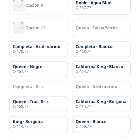
Doble · Aqua Blue
Opcion 9
Q 557.77
Opcion 11
Queen · Salvia/Verde
Completa · Azul marino
Completa · Blanco
Q 470.77
Q 468.77
Queen · Negro
California King · Blanco
Q 467.77
Q 454.77
Completa · Gris
Queen · Azul marino
Queen · Traci Gris
California King · Borgoña
Q 468.77
Q 414.77
King · Borgoña
Queen · Blanco
Q 414.77
Q 409.77